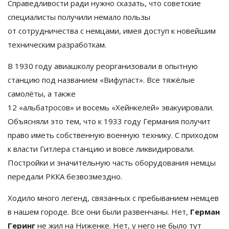
Справедливости ради нужно сказать, что советские
специалисты получили немало пользы
от
сотрудничества с
немцами, имея доступ к
новейшим
техническим разработкам.
В
1930 году авиашколу реорганизовали в
опытную
станцию под названием
«
Вифупаст
»
. Все тяжёлые
самолёты, а
также
12
«
альбатросов
»
и
восемь
«
Хейнкелей
»
эвакуировали.
Объясняли это тем, что к
1933 году Германия получит
право иметь собственную военную технику. С
приходом
к
власти Гитлера станцию и
вовсе ликвидировали.
Постройки и
значительную часть оборудования немцы
передали РККА безвозмездно.
Ходило много легенд, связанных с
пребыванием немцев
в
нашем городе. Все они были развенчаны. Нет,
Герман
Геринг
не
жил на
Ниженке. Нет, у
него не
было тут