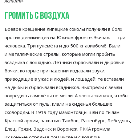
летит!
»
Громить с
воздуха
Боевое крещение липецкие соколы получили в
боях
против деникинцев на
Южном фронте. Экипаж
—
три
человека. Три пулемёта и
до
500 кг
авиабомб. Были
и
металлические стрелы, которые могли пробить
всадника с
лошадью. Лётчики сбрасывали и
дырявые
бочки, которые при падении издавали звуки,
приводящие в
ужас и
людей, и
лошадей: те
вставали
на
дыбы и
сбрасывали всадников. Выстрелы с
земли
повредить самолёты не
могли. А
члены экипажа, чтобы
защититься от
пуль, клали на
сиденья большие
сковороды. В
1919 году мамонтовцы шли по
тылам
Красной армии, захватив Тамбов, Раненбург, Лебедянь,
Елец, Грязи, Задонск и
Воронеж. РККА громила
их
конные отряды в
том числе и
с
воздуха.