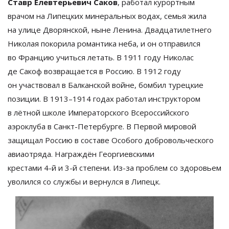
Ставр Елевтерьевич Саков
, работал курортным
врачом на
Липецких минеральных водах, семья жила
на
улице Дворянской, ныне Ленина. Двадцатилетнего
Николая покорила романтика неба, и
он
отправился
во
Францию учиться летать. В
1911 году Николас
де
Сакоф возвращается в
Россию. В
1912 году
он
участвовал в
Балканской войне, бомбил турецкие
позиции. В
1913
–
1914 годах работал инструктором
в
лётной школе Императорского Всероссийского
аэроклуба в
Санкт-Петербурге
. В
Первой мировой
защищал Россию в
составе Особого добровольческого
авиаотряда. Награждён Георгиевскими
крестами
4-й
и
3-й
степени.
Из-за
проблем со
здоровьем
уволился со
службы и
вернулся в
Липецк.