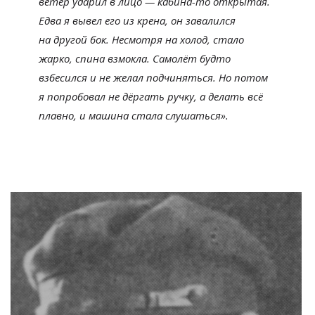
ветер ударил в
лицо
—
кабина-то
открытая.
Едва я
вывел его из
крена, он
завалился
на
другой бок. Несмотря на
холод, стало
жарко, спина взмокла. Самолёт будто
взбесился и
не
желал подчиняться. Но
потом
я
попробовал не
дёргать ручку, а
делать всё
плавно, и
машина стала слушаться
»
.