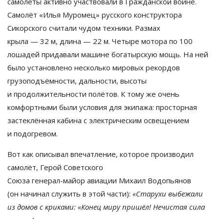
самолёты активно участвовали в
Гражданской войне.
Самолёт
«
Илья Муромец
»
русского конструктора
Сикорского считали чудом техники. Размах
крыла
—
32
м, длина
—
22
м. Четыре мотора по
100
лошадей придавали машине богатырскую мощь. На
ней
было установлено несколько мировых рекордов
грузоподъёмности, дальности, высоты
и
продолжительности полётов. К
тому
же очень
комфортными были условия для экипажа: просторная
застеклённая кабина с
электрическим освещением
и
подогревом.
Вот как описывал впечатление, которое производил
самолёт, Герой Советского
Союза
генерал-майор
авиации Михаил Водопьянов
(он
начинал служить в
этой части):
«
Старухи выбежали
из
домов с
криками:
«
Конец миру пришёл! Нечистая сила