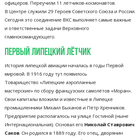
офицеров. Переучили 11
лётчиков-космонавтов
.
В
Центре служили 29 Героев Советского Союза и
России.
Сегодня это соединение ВКС выполняет самые важные
и
ответственные задачи Верховного
главнокомандующего.
Первый липецкий лётчик
История липецкой авиации началась в
годы Первой
мировой. В
1916 году тут появилось
Товарищество
«
Липецкие аэропланные
мастерские
»
по
сбору французских самолётов
«
Моран
»
.
Свои капиталы вложили и
известные в
Липецке
промышленники Михаил Быханов и
Пётр Хренников.
Предприятие располагалось на
улице Гостиной (ныне
Интернациональная). Основал его
Николай Ставрович
Саков
. Он
родился в
1889 году. Его отец, дворянин