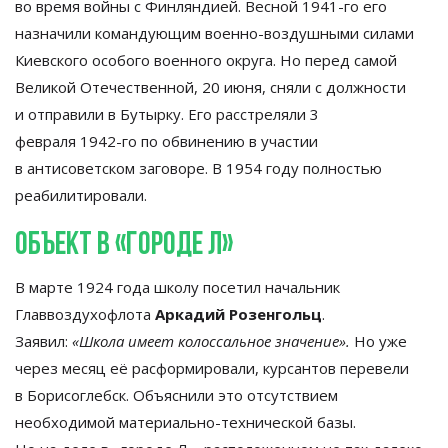
во
время войны с
Финляндией. Весной
1941-го
его
назначили командующим
военно-воздушными
силами
Киевского особого военного округа. Но
перед самой
Великой Отечественной, 20 июня, сняли с
должности
и
отправили в
Бутырку. Его расстреляли 3
февраля
1942-го
по
обвинению в
участии
в
антисоветском заговоре. В
1954 году полностью
реабилитировали.
Объект в
«
городе Л
»
В
марте 1924 года школу посетил начальник
Главвоздухофлота
Аркадий Розенгольц
.
Заявил:
«
Школа имеет колоссальное значение
»
.
Но
уже
через месяц её расформировали, курсантов перевели
в
Борисоглебск. Объяснили это отсутствием
необходимой
материально-технической
базы.