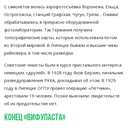
С
самолётов велась аэрофотосъёмка Воронежа, Ельца,
Острогожска, станций Графская, Чугун, Грязи
…
Снимки
обрабатывались в
прекрасно оборудованной
фотолаборатории. Так Германия получила
топографические карты, которые использовала потом
во
Второй мировой. В
Липецке бывали и
высшие чины
рейхсвера, в
том числе разведки.
Советские чекисты были в
курсе пристального интереса
немецких
«
друзей
»
. В
1928 году Яков Берзин, начальник
разведуправления РККА, докладывал об
этом. В
1929
году в
Липецке ОГПУ провёл операцию
«
Лётчики
»
,
арестовали 19 человек. Позже выяснили: свидетельств
об
их
предательстве нет.
Конец
«
Вифупаста
»