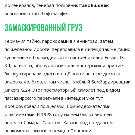
до
генералов,
генерал-полковник
Ганс Ешонек
возглавил штаб Люфтваффе.
Замаскированный груз
Германия тайно, пароходами в
Ленинград, затем
по
железной дороге, переправила в
Липецк так
же тайно
купленные в
Голландии сотню истребителей Fokker D.
XII, запчасти, оборудование для мастерских и
оружие.
Эксплуатировали здесь и
ещё почти четыре десятка
видов самолётов, в
том числе тяжёлый бомбардировщик
Junkers G.24. Этот трёхмоторный самолёт под видом
пассажирского перегнали в
Липецк и
уже тут
дооборудовали прицелами, бомбодержателями
и
пулемётами. В
1928 году на
нём был совершён
перелёт Самара -Саратов -Казань под предлогом
знакомства с
жизнью немцев Поволжья.