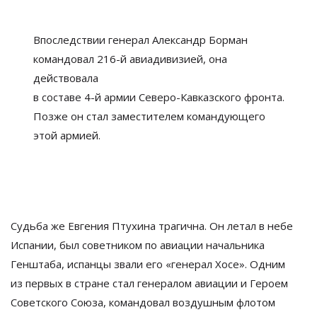
Впоследствии генерал Александр Борман
командовал
216-й
авиадивизией, она
действовала
в
составе
4-й
армии
Северо-Кавказского
фронта.
Позже он
стал заместителем командующего
этой армией.
Судьба
же Евгения Птухина трагична. Он
летал в
небе
Испании, был советником по
авиации начальника
Генштаба, испанцы звали его
«
генерал Хосе
»
. Одним
из
первых в
стране стал генералом авиации и
Героем
Советского Союза, командовал воздушным флотом