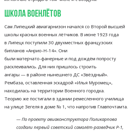
Школа военлётов
Сам Липецкий авиагарнизон начался со
Второй высшей
школы красных военных лётчиков. В
июне 1923 года
в
Липецк поступили 30 двухместных французских
бипланов
«
Анрио-Н-14
»
. Они
были
матерчато-фанерные
и
под дождём попросту
расклеивались. Для них пришлось строить
ангары
—
в
районе нынешнего ДС
«
Звёздный
»
.
Рембаза, оставленная эскадрой
«
Илья Муромец
»
,
находилась на
территории Военного городка.
Теорию
же постигали в
здании ремесленного училища
на
улице Зегеля в
доме
№
1, что напротив Главпочтамта.
—
По
проекту авиаконструктора Поликарпова
создали первый советский
самолёт-разведчик
Р-1
,