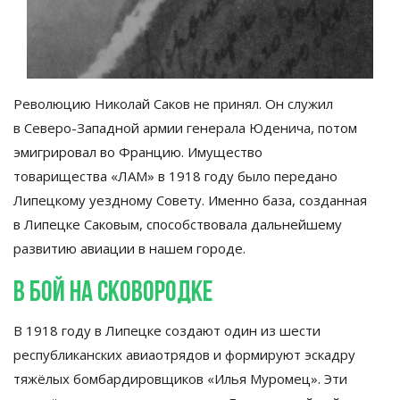
Революцию Николай Саков не
принял. Он
служил
в
Северо-Западной
армии генерала Юденича, потом
эмигрировал во
Францию. Имущество
товарищества
«
ЛАМ
»
в
1918 году было передано
Липецкому уездному Совету. Именно база, созданная
в
Липецке Саковым, способствовала дальнейшему
развитию авиации в
нашем городе.
В
бой на
сковородке
В
1918 году в
Липецке создают один из
шести
республиканских авиаотрядов и
формируют эскадру
тяжёлых бомбардировщиков
«
Илья Муромец
»
. Эти