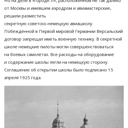
Но
на
деле в
«
городе Л
»
, расположенном не
так далеко
от
Москвы и
имевшем аэродром и
авиамастерские,
решили разместить
секретную
советско-немецкую
авиашколу.
Побеждённой в
Первой мировой Германии Версальский
договор запрещал иметь военную технику. В
секретной
школе немецкие пилоты могли совершенствоваться
на
боевых самолётах. Все расходы на
оборудование
и
содержание школы легли на
немецкую сторону.
Соглашение об
открытии школы было подписано 15
апреля 1925 года.