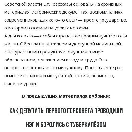
Советской власти. Эти рассказы основаны на
архивных
материалах, исторических документах, воспоминаниях
современников. Для
кого-то
СССР
—
просто государство,
о
котором говорили на
уроках истории.
А
для
кого-то
—
особая страна, где прошли лучшие годы
жизни. С
бесплатным жильём и
доступной медициной,
с
натуральными продуктами, с
лучшим в
мире
образованием, с
уважением к
людям труда. Это
не
просто ностальгия по
минувшему. Попытка ещё раз
осмыслить плюсы и
минусы той эпохи и, возможно,
вынести уроки.
В предыдущих материалах рубрики:
Как депутаты первого горсовета проводили
нэп и боролись с туберкулёзом