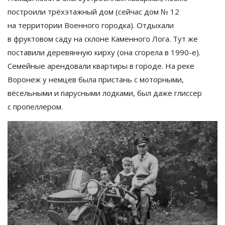
построили трёхэтажный дом (сейчас дом
№
12
на
территории Военного городка). Отдыхали
в
фруктовом саду на
склоне Каменного Лога. Тут
же
поставили деревянную кирху (она сгорела в
1990-е
).
Семейные арендовали квартиры в
городе. На
реке
Воронеж у
немцев была пристань с
моторными,
вёсельными и
парусными лодками, был даже глиссер
с
пропеллером.