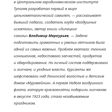
в
Центральном аэродинамическом институте
Туполев разработал первый в
мире
цельнометаллический самолёт,
—
рассказывает
бывший педагог, создатель клуба
«
Воздушные
искатели
»
, автор книги
«
Липецкие
соколы
»
Владимир Меркурьев
.
—
Задача
подготовить грамотных и
умелых лётчиков была
одной из
самых важных. Проблем хватало: техника
изношенная, недоставало запчастей, продуктов
и
обмундирования. Но
личный состав поддерживали
и
липчане, и
уездные власти. Курсанты
же
шефствовали над Ленинской волостью и
детским
домом
«
Муравейник
»
. А
первая Неделя воздушного
флота, которую красвоенлёты подарили липчанам
в
августе 1923 года, стала незабываемым
праздником.