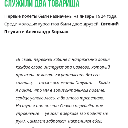
Служили два товарища
Первые полёты были назначены на
январь 1924 года.
Среди молодых курсантов были двое друзей,
Евгений
Птухин
и
Александр Борман
.
«
В
своей передней кабине я
напряжённо ловил
каждое слово инструктора Саввова, который
приказал не
касаться управления без его
сигнала,
—
позже вспоминал Птухин.
—
Когда
я
понял, что мы
в
горизонтальном полёте,
сердце успокоилось, а
до
этого трепетало.
Но
тут я
понял, что Саввов передаёт мне
управление
—
увидел в
зеркале его поднятые
руки. Самолёт задрожал, накренился вбок,