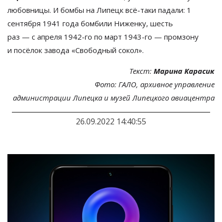
любовницы. И
бомбы на
Липецк
всё-таки
падали: 1
сентября 1941 года бомбили Ниженку, шесть
раз
—
с
апреля
1942-го
по
март
1943-го
—
промзону
и
посёлок завода
«
Свободный сокол
»
.
Текст:
Марина Карасик
Фото: ГАЛО, архивное управление
администрации Липецка и
музей Липецкого авиацентра
26.09.2022 14:40:55