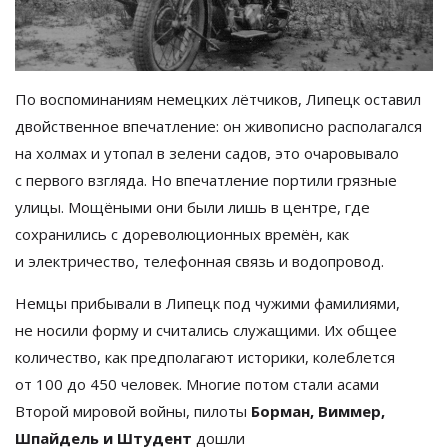
По
воспоминаниям немецких лётчиков, Липецк оставил
двойственное впечатление: он
живописно располагался
на
холмах и
утопал в
зелени садов, это очаровывало
с
первого взгляда. Но
впечатление портили грязные
улицы. Мощёными они были лишь в
центре, где
сохранились с
дореволюционных времён, как
и
электричество, телефонная связь и
водопровод.
Немцы прибывали в
Липецк под чужими фамилиями,
не
носили форму и
считались служащими. Их
общее
количество, как предполагают историки, колеблется
от
100 до
450 человек. Многие потом стали асами
Второй мировой войны, пилоты
Борман, Виммер,
Шпайдель и
Штудент
дошли