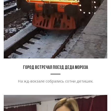
Город встречал поезд Деда Мороза
На жд-вокзале собрались сотни детишек.