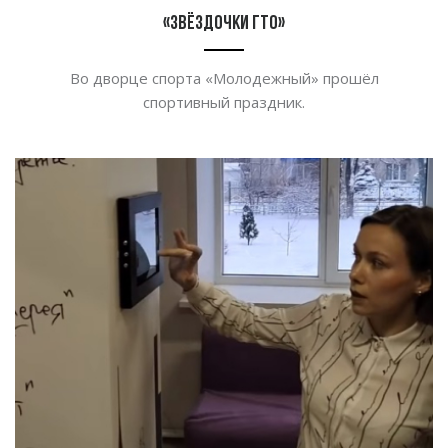
«Звёздочки ГТО»
Во
дворце спорта
«
Молодежный
»
прошёл
спортивный праздник.