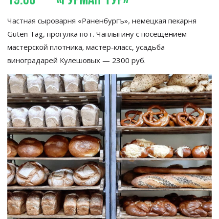
19.06
—
«
Гурман-тур
»
Частная сыроварня
«
Раненбургъ
»
, немецкая пекарня
Guten Tag, прогулка по
г.
Чаплыгину с
посещением
мастерской плотника,
мастер-класс
, усадьба
виноградарей Кулешовых
—
2300
руб.