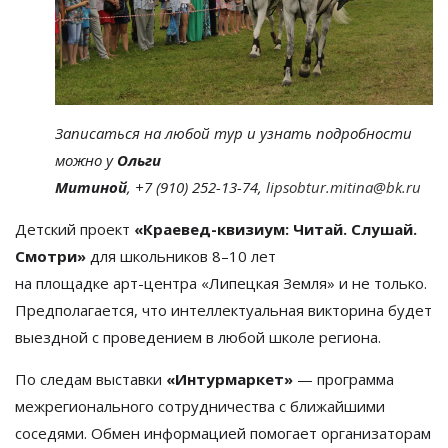
Записаться на
любой тур и
узнать подробности
можно у
Ольги
Митиной
,
+7 (910) 252-13-74
,
lipsobtur.mitina@bk.ru
Детский проект
«
Краевед-квизиум
: Читай. Слушай.
Смотри
»
для школьников 8
–
10 лет
на
площадке
арт-центра
«
Липецкая Земля
»
и
не
только.
Предполагается, что интеллектуальная викторина будет
выездной с
проведением в
любой школе региона.
По
следам выставки
«
Интурмаркет
»
—
программа
межрегионального сотрудничества с
ближайшими
соседями. Обмен информацией помогает организаторам