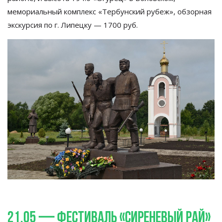
мемориальный комплекс
«
Тербунский рубеж
»
, обзорная
экскурсия по
г.
Липецку
—
1700
руб.
21.05
—
фестиваль
«
Сиреневый рай
»