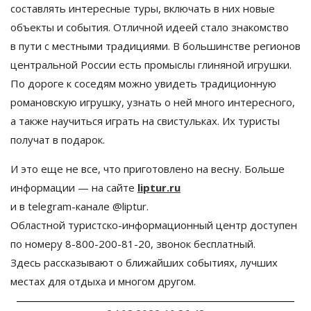
составлять интересные туры, включать в
них новые
объекты и
события. Отличной идеей стало знакомство
в
пути с
местными традициями. В
большинстве регионов
центральной России есть промыслы глиняной игрушки.
По
дороге к
соседям можно увидеть традиционную
романовскую игрушку, узнать о
ней много интересного,
а
также научиться играть на
свистульках. Их
туристы
получат в
подарок.
И
это еще не
все, что приготовлено на
весну. Больше
информации
—
на
сайте
liptur.ru
и
в
telegram-канале
@liptur.
Областной
туристско-информационный
центр доступен
по
номеру
8-800-200-81-20
, звонок бесплатный.
Здесь рассказывают о
ближайших событиях, лучших
местах для отдыха и
многом другом.