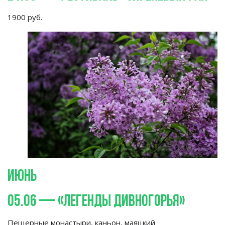
1900
руб.
Июнь
05.06
—
«
Легенды Дивногорья
»
Пещерные монастыри, каньон, маяцкий