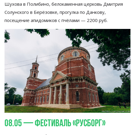
Шухова в
Полибино,
белокаменная церковь Дмитрия
Солунского в
Берёзовке, прогулка по
Данкову,
посещение апидомиков с
пчёлами
—
2200
руб.
08.05
—
фестиваль
«
Русборг
»