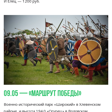
И
Елец
—
1200
руб.
09.05
—
«
Маршрут Победы
»
Военно-исторический
парк
«
Широкий
»
в
Хлевенском
районе, и
высота 194.0
«
Огурец
»
в
Воловском,