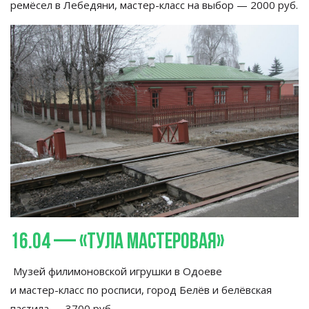
ремёсел в
Лебедяни,
мастер-класс
на
выбор
—
2000
руб.
16.04
—
«
Тула мастеровая
»
Музей филимоновской игрушки в
Одоеве
и
мастер-класс
по
росписи, город Белёв и
белёвская
пастила
—
3700
руб.