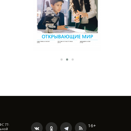
ФС 77-
16+
льной