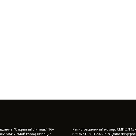
издание "Открытый Липецк" 16+
Регистрационный номер: СМИ ЭЛ № 
ль: МАИУ "Мой город Липецк"
82596 от 18.01.2022 г. выдано Федера