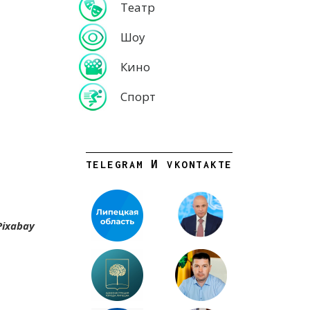
Театр
Шоу
Кино
Спорт
TELEGRAM И VKONTAKTE
Pixabay