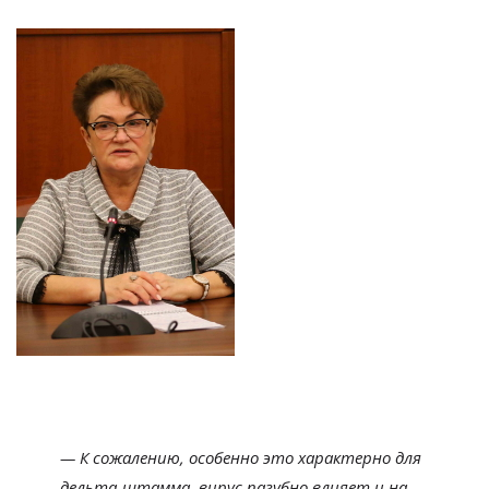
— К сожалению, особенно это характерно для
дельта-штамма, вирус пагубно влияет и на