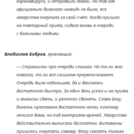
коронавирусе, и
отправили домой. Но
так как
официально диагноза
«
ковид
»
не
было, все
лекарства покупала за
свой счёт. Когда пришла
на
повторный приём, сидела вновь в
очереди
с
больными людьми.
Владислав Бобров
, крановщик:
—
Страшилки про очереди слышал. Но
то
ли мне
повезло, то
ли всё слишком преувеличивают.
Очередь была небольшая, да
и
двигалась
достаточно быстро. За
один день успел и
на
приём,
и
анализы сдать, и
рентген сделать. Слава Богу,
болезнь протекала достаточно легко, поэтому
лечился дома, но
под контролем врачей. Лекарства
действительно выписали бесплатно. Витамины
пришлось покупать самому. Могу сказать только