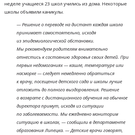
неделе учащиеся 23 школ учились из
дома. Некоторые
школы объявили каникулы.
—
Решение о
переводе на
дистант каждая школа
принимает самостоятельно, исходя
из
эпидемиологической обстановки.
Мы
рекомендуем родителям внимательно
отнестись к
состоянию здоровья своих детей. При
первых недомоганиях
—
кашле, температуре или
насморке
—
следует немедленно обратиться
к
врачу, посещение детского сада и
школы лучше
отложить до
полного выздоровления. Решение
о
возврате с
дистанционного обучения на
обычное
директора примут, исходя из
ситуации
по
заболеваемости. Мы
ежедневно мониторим
ситуацию в
школах,
—
сообщили в
департаменте
образования Липецка.
—
Детские врачи говорят,