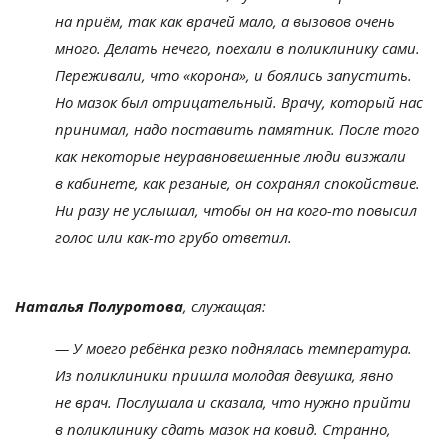
на
приём, так как врачей мало, а
вызовов очень
много. Делать нечего, поехали в
поликлинику сами.
Переживали, что
«
корона
»
, и
боялись запустить.
Но
мазок был отрицательный. Врачу, который нас
принимал, надо поставить памятник. После того
как некоторые неуравновешенные люди визжали
в
кабинете, как резаные, он
сохранял спокойствие.
Ни
разу не
услышал, чтобы он
на
кого-то
повысил
голос или
как-то
грубо ответил.
Наталья Полуротова
, служащая:
—
У
моего ребёнка резко поднялась температура.
Из
поликлиники пришла молодая девушка, явно
не
врач. Послушала и
сказала, что нужно прийти
в
поликлинику сдать мазок на
ковид. Странно,