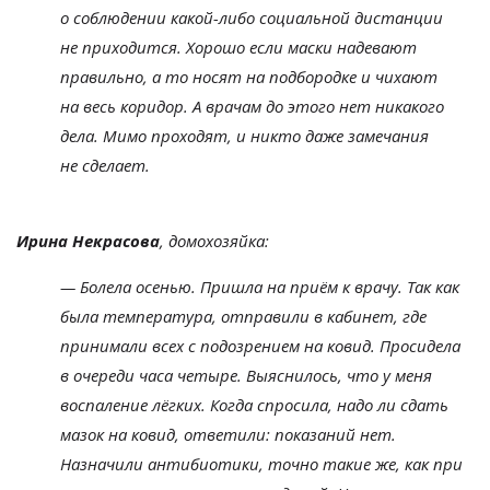
о
соблюдении
какой-либо
социальной дистанции
не
приходится. Хорошо если маски надевают
правильно, а
то
носят на
подбородке и
чихают
на
весь коридор. А
врачам до
этого нет никакого
дела. Мимо проходят, и
никто даже замечания
не
сделает.
Ирина Некрасова
, домохозяйка:
—
Болела осенью. Пришла на
приём к
врачу. Так как
была температура, отправили в
кабинет, где
принимали всех с
подозрением на
ковид. Просидела
в
очереди часа четыре. Выяснилось, что у
меня
воспаление лёгких. Когда спросила, надо
ли сдать
мазок на
ковид, ответили: показаний нет.
Назначили антибиотики, точно такие
же, как при