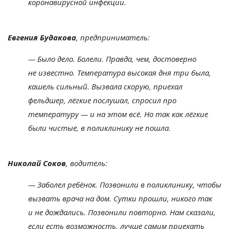
коронавирусной инфекции.
Евгения Будакова
, предприниматель:
—
Было дело. Болели. Правда, чем, достоверно
не
известно. Температура высокая дня три была,
кашель сильный. Вызвала скорую, приехал
фельдшер, лёгкие послушал, спросил про
температуру
—
и
на
этом всё. Но
так как лёгкие
были чистые, в
поликлинику не
пошла.
Николай Соков
, водитель:
—
Заболел ребёнок. Позвонили в
поликлинику, чтобы
вызвать врача на
дом. Сутки прошли, никого так
и
не
дождались. Позвонили повторно. Нам сказали,
если есть возможность, лучше самим приехать