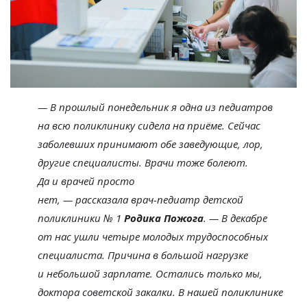
—
В
прошлый понедельник я
одна из
педиатров
на
всю поликлинику сидела на
приёме. Сейчас
заболевших принимают обе заведующие, лор,
другие специалисты. Врачи тоже болеют.
Да
и
врачей просто
нет,
—
рассказала
врач-педиатр
детской
поликлиники
№
1
Родика Пожога
.
—
В
декабре
от
нас ушли четыре молодых трудоспособных
специалиста. Причина в
большой нагрузке
и
небольшой зарплате. Остались только мы,
доктора советской закалки. В
нашей поликлинике