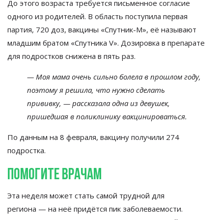
До
этого возраста требуется письменное согласие
одного из
родителей. В
область поступила первая
партия, 720 доз, вакцины
«
Спутник-М
»
, её называют
младшим братом
«
Спутника V
»
. Дозировка в
препарате
для подростков снижена в
пять раз.
—
Моя мама очень сильно болела в
прошлом году,
поэтому я
решила, что нужно сделать
прививку,
—
рассказала одна из
девушек,
пришедшая в
поликлинику вакцинироваться.
По
данным на
8 февраля, вакцину получили 274
подростка.
Помогите врачам
Эта неделя может стать самой трудной для
региона
—
на
неё придётся пик заболеваемости.