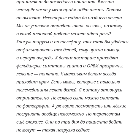
принимают до
последнего пациента. Вместо
четырёх часов у
меня приём идёт шесть. Потом
по
вызовам. Некоторые ходят до
позднего вечера.
Мы
не
успеваем отрабатывать вызовы, поэтому
о
какой плановой работе может идти речь?
Консультируем и
по
телефону, так хотя
бы удаётся
отфильтровать тех детей, кому нужна помощь
в
первую очередь. К
детям постарше приходят
фельдшеры: симптомы гриппа и
ОРВИ прозрачны,
лечение
—
понятно. К
маленьким детям всегда
приходит врач. Есть мамы, которые с
помощью
телемедицины лечат детей. Я
к
этому отношусь
отрицательно. Не
всякую сыпь можно считать
по
фотографии. А
уж
горло посмотреть или лёгкие
послушать вообще невозможно. Но
терапевтам
ещё сложнее. Они по
три дня до
пациента дойти
не
могут
—
такая нагрузка сейчас.