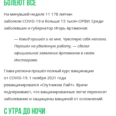
Болеют все
На
минувшей неделе 11
178 липчан
заболели
COVID-19
и
больше 15 тысяч ОРВИ. Среди
заболевших и
губернатор Игорь Артамонов:
—
Ковид пришёл и
ко
мне. Чувствую себя неплохо.
Перешёл на
удалённую работу,
—
сделал
официальное заявление Артамонов в
своём
Инстаграме.
Глава региона прошёл полный курс вакцинации
от
COVID-19
. 1 ноября 2021 года
ревакцинировался
«
Спутником Лайт
»
. Врачи
подчёркивают, что вакцинированные легче переносят
заболевание и
защищены вакциной от
осложнений.
С
утра до
ночи