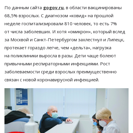
По
данным сайта
gogov.ru
, в
области вакцинированы
68,5% взрослых. С
диагнозом
«
ковид
»
на
прошлой
неделе госпитализировали 810 человек, то
есть 7%
от
числа заболевших. И
хотя
«
омикрон
»
, который вслед
за
Москвой и
Санкт-Петербургом
захлестнул и
Липецк,
протекает гораздо легче, чем
«
дельта
»
, нагрузка
на
поликлиники выросла в
разы. Дети чаще болеют
привычными респираторными инфекциями. Рост
заболеваемости среди взрослых преимущественно
связан с
новой коронавирусной инфекцией.