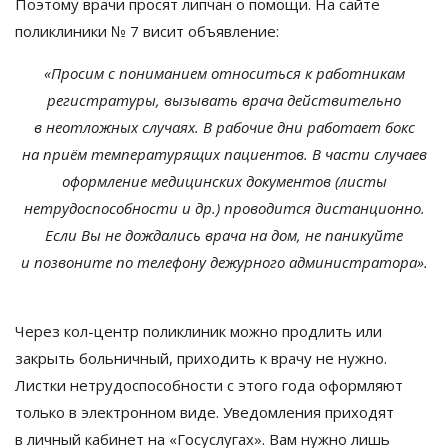
Поэтому врачи просят липчан о
помощи. На
сайте
поликлиники
№
7 висит объявление:
«
Просим с
пониманием относиться к
работникам
регистратуры, вызывать врача действительно
в
неотложных случаях. В
рабочие дни работает бокс
на
приём температурящих пациентов. В
части случаев
оформление медицинских документов (листы
нетрудоспособности и
др.) проводится дистанционно.
Если Вы
не
дождались врача на
дом, не
паникуйте
и
позвоните по
телефону дежурного администратора
»
.
Через
кол-центр
поликлиник можно продлить или
закрыть больничный, приходить к
врачу не
нужно.
Листки нетрудоспособности с
этого года оформляют
только в
электронном виде. Уведомления приходят
в
личный кабинет на
«
Госуслугах
»
. Вам нужно лишь