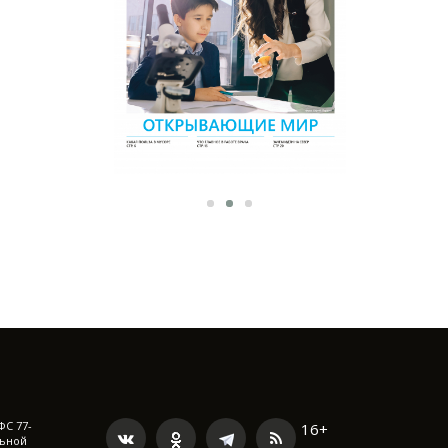
ФС 77-
16+
льной