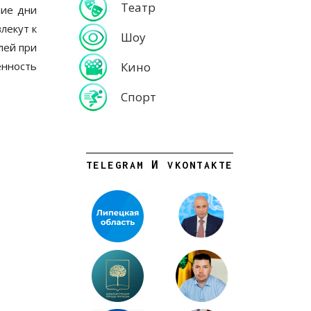
Театр
ние дни
лекут к
Шоу
лей при
Кино
енность
Спорт
TELEGRAM И VKONTAKTE