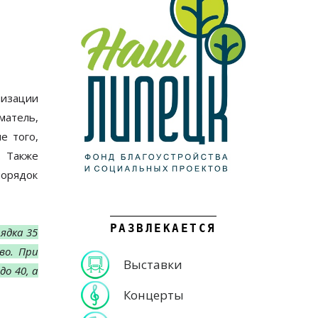
низации
матель,
е того,
. Также
порядок
РАЗВЛЕКАЕТСЯ
ядка 35
во. При
Выставки
о 40, а
Концерты