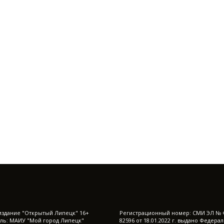
издание "Открытый Липецк" 16+
Регистрационный номер: СМИ ЭЛ № 
ль: МАИУ "Мой город Липецк"
82596 от 18.01.2022 г. выдано Федера