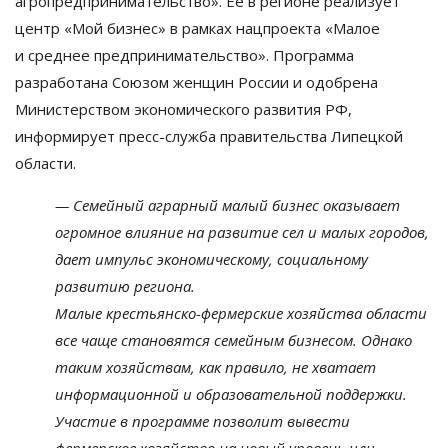
агропредпринимательство
»
. Ее
в
регионе реализует
центр
«
Мой бизнес
»
в
рамках нацпроекта
«
Малое
и
среднее предпринимательство
»
. Программа
разработана Союзом женщин России и
одобрена
Министерством экономического развития РФ,
информирует пресс-служба правительства Липецкой
области.
—
Семейный аграрный малый бизнес оказывает
огромное влияние на
развитие сел и
малых городов,
дает импульс экономическому, социальному
развитию региона.
Малые
крестьянско-фермерские
хозяйства области
все чаще становятся семейным бизнесом. Однако
таким хозяйствам, как правило, не
хватает
информационной и
образовательной поддержки.
Участие в
программе позволит вывести