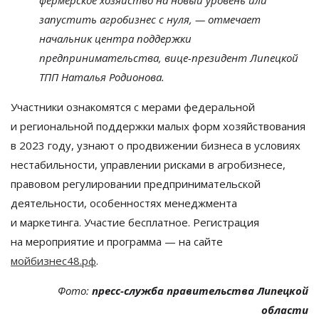
фермерское хозяйство на
новый уровень или
запустить агробизнес с
нуля,
—
отмечает
начальник центра поддержки
предпринимательства,
вице-президент
Липецкой
ТПП Наталья Родионова.
Участники ознакомятся с
мерами федеральной
и
региональной поддержки малых форм хозяйствования
в
2023 году, узнают о
продвижении бизнеса в
условиях
нестабильности, управлении рисками в
агробизнесе,
правовом регулировании предпринимательской
деятельности, особенностях менеджмента
и
маркетинга. Участие бесплатное. Регистрация
на
мероприятие и
программа
—
на
сайте
мойбизнес48.рф
.
Фото:
пресс-служба правительства Липецкой
области