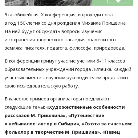
Эта юбилейная, X
конференция, и
проходит она
в
год
150-летия
со
дня рождения Михаила Пришвина.
На
ней будут обсуждать вопросы изучения
и
сохранения творческого наследия знаменитого
земляка: писателя, педагога, философа, природоведа.
В
конференции примут участие ученики 6
–
11 классов
образовательных учреждений города Липецка. Каждый
участник вместе с
научным руководителем представит
свою исследовательскую работу.
В
качестве примера организаторы предлагают
следующие темы:
«
Художественные особенности
рассказов М. Пришвина
»
,
«
Путешествие
в
небывалое: автор в
Сибири
»
,
«
Охота за
счастьем:
фольклор в
творчестве М. Пришвина
»
,
«
Певец