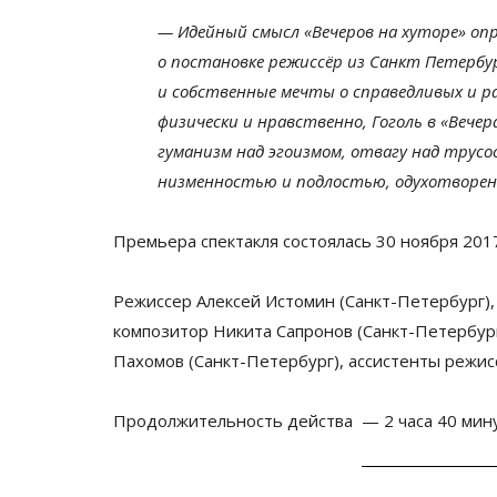
—
Идейный смысл
«
Вечеров на
хуторе
»
опр
о постановке режиссёр из Санкт Петербу
и
собственные мечты о
справедливых и
р
физически и
нравственно, Гоголь в
«
Вечер
гуманизм над эгоизмом, отвагу над трусо
низменностью и
подлостью, одухотворен
Премьера спектакля
состоялась
30 ноября 2017
Режиссер Алексей Истомин (
Санкт-Петербург
),
композитор Никита Сапронов (
Санкт-Петербур
Пахомов (
Санкт-Петербург
), ассистенты режи
Продолжительность действа
— 2 часа 40 мину