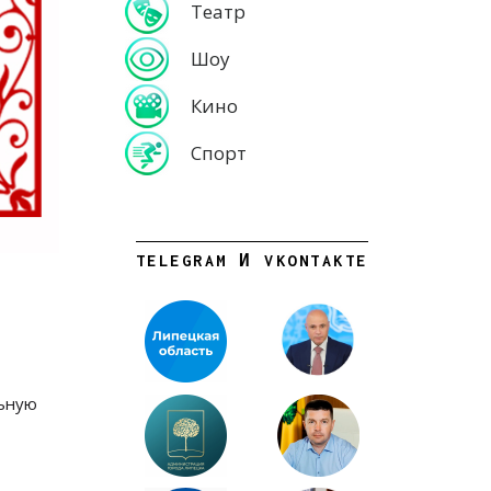
Театр
Шоу
Кино
Спорт
TELEGRAM И VKONTAKTE
льную