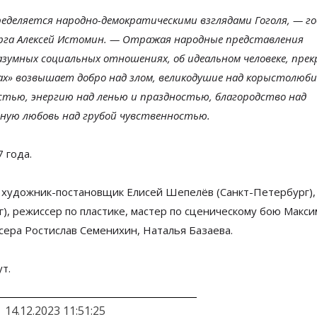
еделяется
народно-демократическими
взглядами Гоголя,
— г
рга Алексей Истомин. —
Отражая народные представления
азумных социальных отношениях, об
идеальном человеке, пре
ах
»
возвышает добро над злом, великодушие над корыстолюби
стью, энергию над ленью и
праздностью, благородство над
ную любовь над грубой чувственностью.
 года.
 х
удожник-постановщик
Елисей Шепелёв (
Санкт-Петербург
),
г
), режиссер по
пластике, мастер по
сценическому бою Макси
ссера Ростислав Семенихин, Наталья Базаева.
т.
14.12.2023 11:51:25