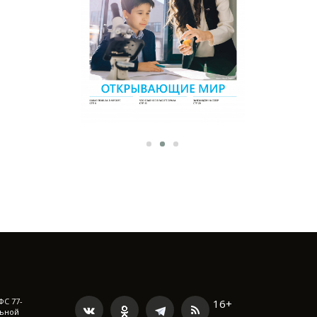
ФС 77-
16+
льной