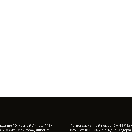
издание "Открытый Липецк" 16+
Регистрационный номер: СМИ ЭЛ № 
ль: МАИУ "Мой город Липецк"
82596 от 18.01.2022 г. выдано Федера