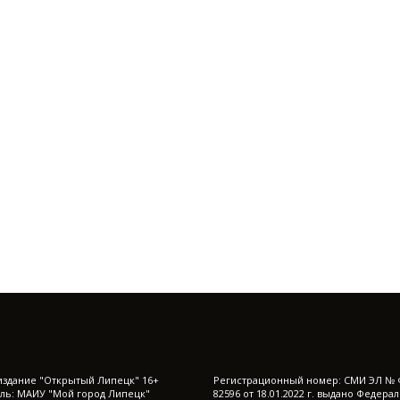
издание "Открытый Липецк" 16+
Регистрационный номер: СМИ ЭЛ № 
ль: МАИУ "Мой город Липецк"
82596 от 18.01.2022 г. выдано Федера