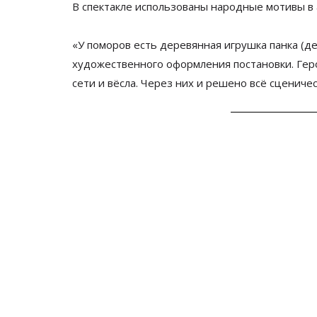
В
спектакле использованы народные мотивы в
«
У
поморов есть деревянная игрушка панка (д
художественного оформления постановки. Гер
сети и
вёсла. Через них и
решено всё сценичес