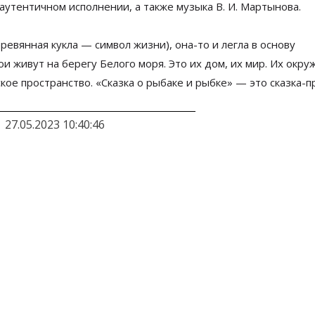
аутентичном исполнении, а
также музыка
В. И. Мартынова
.
еревянная кукла
—
символ жизни),
она-то
и
легла в
основу
ои живут на
берегу Белого моря. Это их
дом, их
мир. Их
окру
кое пространство.
«
Сказка о
рыбаке и
рыбке
»
—
это
сказка-п
27.05.2023 10:40:46