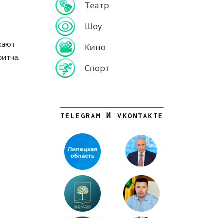
Театр
Шоу
жают
Кино
ритча
.
Спорт
TELEGRAM И VKONTAKTE