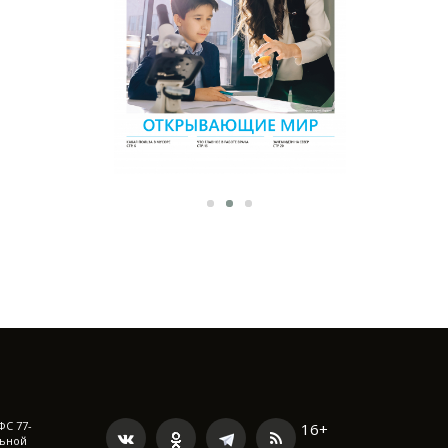
ФС 77-
16+
льной