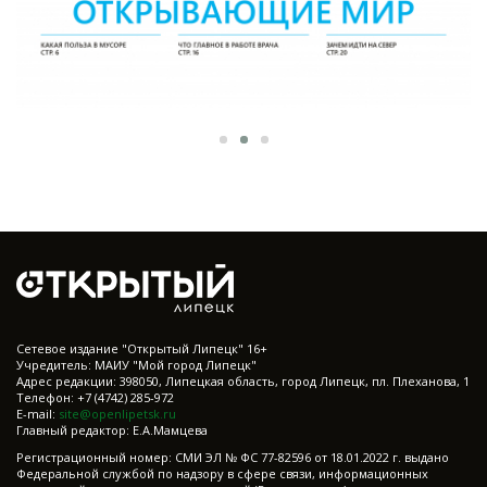
Cетевое издание "Открытый Липецк" 16+
Учредитель: МАИУ "Мой город Липецк"
Адрес редакции: 398050, Липецкая область, город Липецк, пл. Плеханова, 1
Телефон: +7 (4742) 285-972
E-mail:
site@openlipetsk.ru
Главный редактор: Е.А.Мамцева
Регистрационный номер: СМИ ЭЛ № ФС 77-82596 от 18.01.2022 г. выдано
Федеральной службой по надзору в сфере связи, информационных