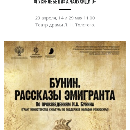
«Гуси-лебеди» А.Чалухиди 0+
23 апреля, 14 и
29
мая 11.00
Театр драмы
Л. Н. Толстого
.