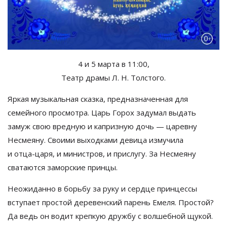
4 и 5 марта в
11:00,
Театр драмы
Л. Н. Толстого
.
Яркая музыкальная сказка, предназначенная для
семейного просмотра. Царь Горох задумал выдать
замуж свою вредную и
капризную дочь
—
царевну
Несмеяну. Своими выходками девица измучила
и
отца-царя
, и
министров, и
прислугу. За
Несмеяну
сватаются заморские принцы.
Неожиданно в
борьбу за
руку и
сердце принцессы
вступает простой деревенский парень Емеля. Простой?
Да
ведь он
водит крепкую дружбу с
волшебной щукой.