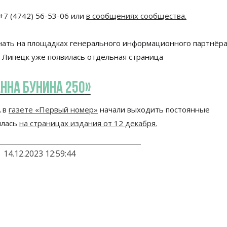
+7 (4742) 56-53-06
или
в
сообщениях сообщества.
нать на
площадках генерального информационного партнёр
 Липецк уже появилась отдельная страница
нна Бунина 250
»
А
в
г
азете
«
Первый номер
»
начали выходить постоянные
илась
на страницах издания от 12 декабря.
14.12.2023 12:59:44