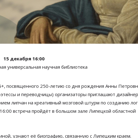
15 декабря 16:00
ная универсальная научная библиотека
6+
, посвященного
250-летию
со
дня рождения Анны Петров
оэтессы и
переводчицы) организаторы приглашают дизайнер
нием липчан на
креативный мозговой штурм по
созданию лог
16:00
встреча пройдёт
в
большом зале Липецкой областной
иной, узнают её
биографию, связанную с
Липецким краем.