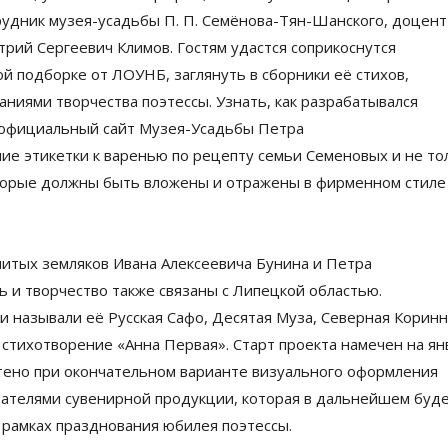
рудник
музея-усадьбы
П. П. Семёнова
-
Тян-Шанского
, доцен
митрий Сергеевич Климов. Гостям удастся соприкоснутся
ой подборке от
ЛОУНБ, заглянуть в
сборники её
стихов,
ниями творчества поэтессы. Узнать, как разрабатывался
 официальный сайт
Музея-Усадьбы
Петра
ие этикетки к
варенью по
рецепту семьи Семеновых и
не
то
торые должны быть вложены и
отражены в
фирменном стиле
итых земляков Ивана Алексеевича Бунина и
Петра
ь и
творчество также связаны с
Липецкой областью.
 называли её Русская Сафо, Десятая Муза, Северная Коринн
стихотворение
«
Анна Первая
»
. Старт проекта намечен на
ян
чтено при окончательном варианте визуального оформления
дателями сувенирной продукции, которая в
дальнейшем буд
рамках празднования юбилея поэтессы.