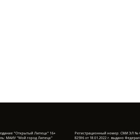
издание "Открытый Липецк" 16+
Регистрационный номер: СМИ ЭЛ № 
ль: МАИУ "Мой город Липецк"
82596 от 18.01.2022 г. выдано Федера