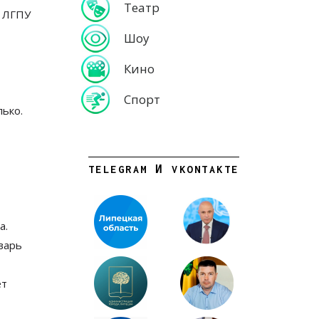
Театр
т ЛГПУ
Шоу
Кино
Спорт
лько.
TELEGRAM И VKONTAKTE
а.
варь
ет