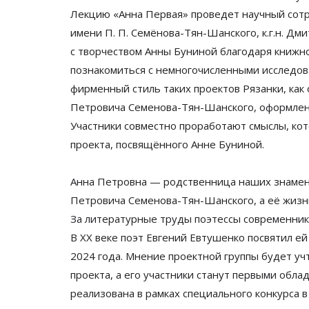
Лекцию
«
Анна Первая
»
проведет научный сот
имени
П. П. Семёнова
-
Тян-Шанского
, к.г.н. Д
с
творчеством Анны Буниной благодаря книжн
познакомиться с
немногочисленными исследова
фирменный стиль таких проектов Рязанки, как
Петровича
Семенова-Тян-Шанского
, оформлен
Участники совместно проработают смыслы, ко
проекта, посвящённого Анне Буниной.
Анна Петровна
—
родственница наших знамен
Петровича
Семенова-Тян-Шанского
, а
её
жизн
За
литературные труды поэтессы современники
В
XX
веке поэт Евгений Евтушенко посвятил ей
2024 года. Мнение проектной группы будет у
проекта, а
его участники станут первыми обла
реализована в
рамках специального конкурса в