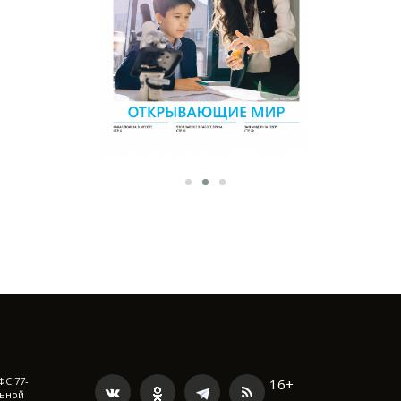
ФС 77-
16+
льной