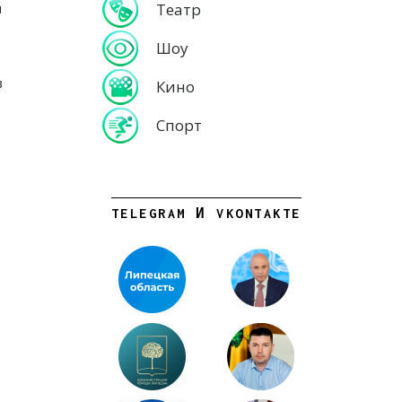
Театр
я
Шоу
в
Кино
Спорт
TELEGRAM И VKONTAKTE