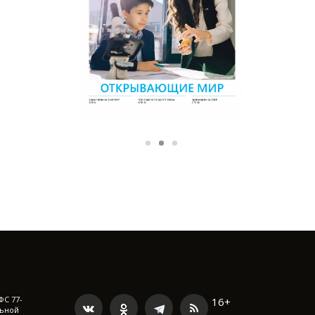
ФС 77-
16+
льной