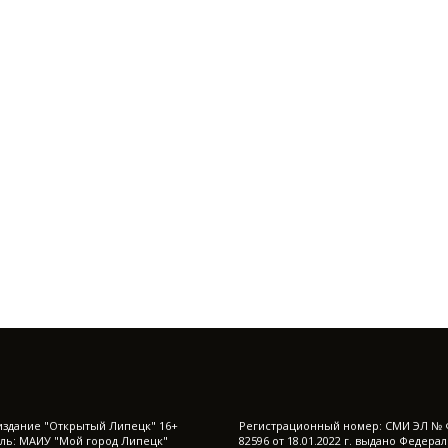
издание "Открытый Липецк" 16+
Регистрационный номер: СМИ ЭЛ № 
ль: МАИУ "Мой город Липецк"
82596 от 18.01.2022 г. выдано Федера