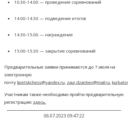
10.30-14.00 — проведение соревнований
14.00-14.30 — подведение итогов
14.30-15.00 — награждение
15.00-15.30 — закрытие соревнований
Предварительные заявки принимаются до 7 июля на
электронную
почту
lipetskchess@yandex.ru
,
zaur.dzantiev@mail.ru
,
kurbato
Участникам также необходимо пройти предварительную
регистрацию
здесь
.
06.07.2023 09:47:22