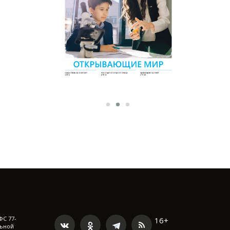
ФС 77-
16+
льной