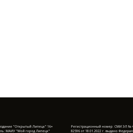
издание "Открытый Липецк" 16+
Регистрационный номер: СМИ ЭЛ № 
ль: МАИУ "Мой город Липецк"
82596 от 18.01.2022 г. выдано Федера