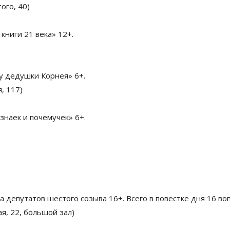
ого, 40)
ниги 21 века» 12+.
 у дедушки Корнея» 6+.
, 117)
наек и почемучек» 6+.
а депутатов шестого созыва 16+. Всего в повестке дня 16 во
я, 22, большой зал)