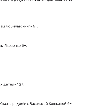
цам
любимых книг» 6+.
м Яковенко 6+.
х детей» 12+.
 Сказка рядом!» с Василисой Кошкиной 6+.