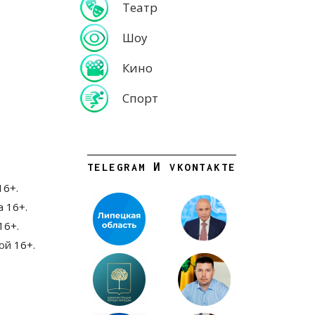
Театр
Шоу
Кино
Спорт
TELEGRAM И VKONTAKTE
16+.
 16+.
16+.
ой
16+.