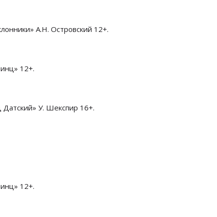
клонники» А.Н. Островский 12+.
ринц» 12+.
ц Датский» У. Шекспир 16+.
ринц» 12+.