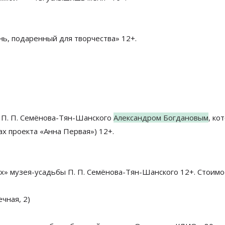
нь, подаренный для творчества» 12+.
я П. П. Семёнова-Тян-Шанского
Александром Богдановым
, ко
х проекта «Анна Первая») 12+.
х» музея-усадьбы П. П. Семёнова-Тян-Шанского 12+. Стоим
чная, 2)