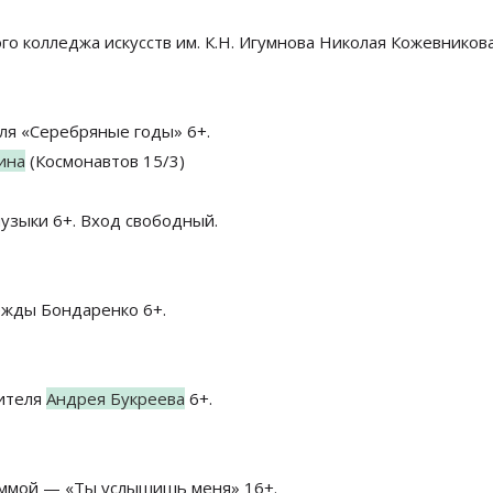
о колледжа искусств им. К.Н. Игумнова Николая Кожевникова
ля «Серебряные годы» 6+.
ина
(Космонавтов 15/3)
узыки 6+. Вход свободный.
ежды Бондаренко 6+.
нителя
Андрея Букреева
6+.
аммой — «Ты услышишь меня» 16+.