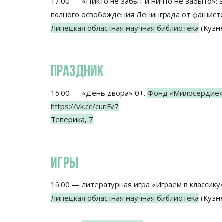
17:00 — «Никто не забыт и ничто не забыто»:
полного освобождения Ленинграда от фашистс
Липецкая областная научная библиотека
(Кузне
ПРАЗДНИК
16:00 — «День двора» 0+.
Фонд «Милосердие
https://vk.cc/cunFv7
Теперика, 7
ИГРЫ
16:00 — литературная игра «Играем в классику
Липецкая областная научная библиотека
(Кузне