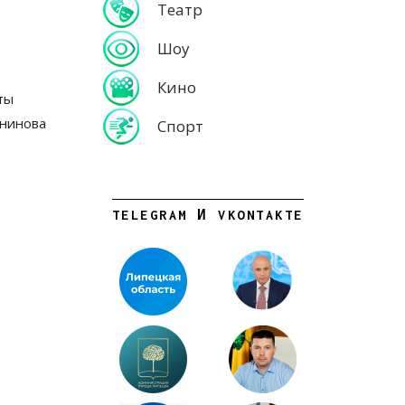
Театр
Шоу
Кино
ты
анинова
Спорт
TELEGRAM И VKONTAKTE