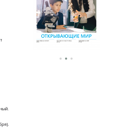
ют
ный.
ря).