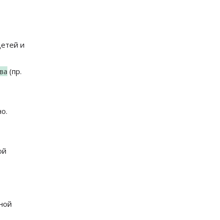
детей и
ва
(пр.
о.
ой
тной