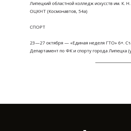
Липецкий областной колледж искусств им.
К. Н
ОЦКНТ (Космонавтов, 54а)
СПОРТ
23
—
27 октября
—
«
Единая неделя ГТО
»
6+. С
Департамент по
ФК
и
спорту города Липецка (у