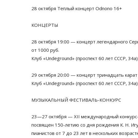
28 октября Теплый концерт Odnono 16+
КОНЦЕРТЫ
28 октября 19:00
—
концерт легендарного Сер
от
1000
руб.
Клуб
«
Undeground
»
(проспект 60 лет СССР, 34а)
29 октября 20:00
—
концерт тринадцать карат
Клуб
«
Undeground
»
(проспект 60 лет СССР, 34а)
МУЗЫКАЛЬНЫЙ
ФЕСТИВАЛЬ-КОНКУРС
23
—
27 октября
—
XII международный
конкурс
посвящен
150-летию
со
дня рождения
К. Н. И
пианистов от
7 до
23 лет в
нескольких возраст