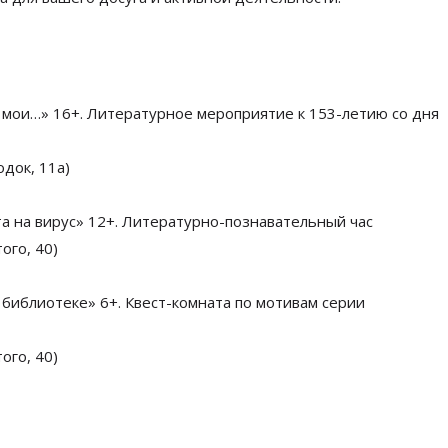
 мои
…
»
16+. Литературное мероприятие к
153-летию
со
дня
одок, 11а)
а на
вирус
» 12+
.
Литературно-познавательный
час
ого, 40)
библиотеке
»
6+.
Квест-комната
по
мотивам серии
ого, 40)