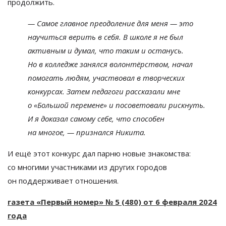
продолжить.
—
Самое главное преодоление для меня
—
это
научиться верить в
себя. В
школе я
не
был
активным и
думал, что таким и
останусь.
Но
в
колледже занялся волонтёрством, начал
помогать людям, участвовал в
творческих
конкурсах. Затем педагоги рассказали мне
о
«
Большой перемене
»
и
посоветовали рискнуть.
И
я
доказал самому себе, что способен
на
многое,
—
признался Никита.
И
ещё этот конкурс дал парню новые знакомства:
со
многими участниками из
других городов
он
поддерживает отношения.
газета
«
Первый номер
»
№
5
(480) от
6
февраля 2024
года