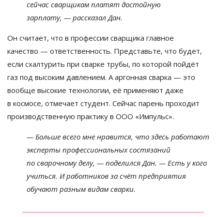
сейчас сварщикам платят достойную
зарплату,
—
рассказал Дан.
Он
считает, что в
профессии сварщика главное
качество
—
ответственность. Представьте, что будет,
если схалтурить при сварке трубы, по
которой пойдёт
газ под высоким давлением. А
аргонная сварка
—
это
вообще высокие технологии, её применяют даже
в
космосе, отмечает студент. Сейчас парень проходит
производственную практику в
ООО
«
Импульс
»
.
—
Больше всего мне нравится, что здесь работают
эксперты профессиональных состязаний
по
сварочному делу,
—
поделился Дан.
—
Есть у
кого
учиться. И
работников за
счёт предприятия
обучают разным видам сварки.