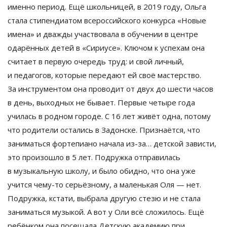
именно период. Ещё школьницей, в
2019 году, Ольга
стала стипендиатом всероссийского конкурса
«
Новые
имена
»
и
дважды участвовала в
обучении в
центре
одарённых детей в
«
Сириусе
»
. Ключом к
успехам она
считает в
первую очередь труд: и
свой личный,
и
педагогов, которые передают ей
своё мастерство.
За
инструментом она проводит от
двух до
шести часов
в
день, выходных не
бывает. Первые четыре года
училась в
родном городе. С
16 лет живёт одна, потому
что родители остались в
Задонске. Признаётся, что
заниматься фортепиано начала
из-за
…
детской зависти,
это произошло в
5 лет. Подружка отправилась
в
музыкальную школу, и
было обидно, что она уже
учится
чему-то
серьёзному, а
маленькая Оля
—
нет.
Подружка, кстати, выбрала другую стезю и
не
стала
заниматься музыкой. А
вот у
Оли всё сложилось. Ещё
ребёнком она посещала Детскую академию при