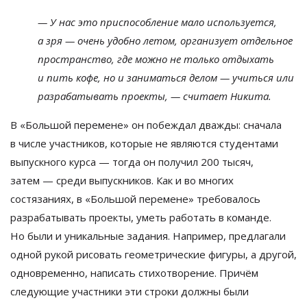
—
У нас это приспособление мало используется,
а
зря
—
очень удобно летом, организует отдельное
пространство, где можно не
только отдыхать
и
пить кофе, но
и
заниматься делом
—
учиться или
разрабатывать проекты,
—
считает Никита.
В
«
Большой перемене
»
он
побеждал дважды: сначала
в
числе участников, которые не
являются студентами
выпускного курса
—
тогда он
получил 200 тысяч,
затем
—
среди выпускников. Как и
во
многих
состязаниях, в
«
Большой перемене
»
требовалось
разрабатывать проекты, уметь работать в
команде.
Но
были и
уникальные задания. Например, предлагали
одной рукой рисовать геометрические фигуры, а
другой,
одновременно, написать стихотворение. Причём
следующие участники эти строки должны были