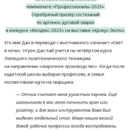
чемпионате
«
Профессионалы-2023
»
.
Серебряный призёр состязаний
по
аргонно-дуговой
сварке
в
конкурсе
«
Велдекс-2023
»
на
выставке
«
Крокус-Экспо
»
.
Его имя Дан в
переводе с
вьетнамского означает
«
Свет
в
ночи
»
. Нгуен Дан Хай учится на
четвёртом курсе
Липецкого политехнического техникума
на
направлении
«
сварочное производство
»
. Когда после
кадетской школы выбирал профессию, в
семье
посоветовали идти на
сварщика.
—
Отчим считает меня рукастым парнем. Ещё
школьником я
мог легко починить кран или
розетку, и
для моих инструментов дома был
выделен отдельный стол. Мама нашла веский
довод: рабочие профессии всегда востребованы,