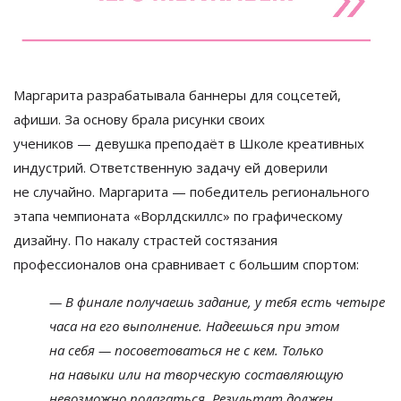
Маргарита разрабатывала баннеры для соцсетей,
афиши. За
основу брала рисунки своих
учеников
—
девушка преподаёт в
Школе креативных
индустрий. Ответственную задачу ей
доверили
не
случайно. Маргарита
—
победитель регионального
этапа чемпионата
«
Ворлдскиллс
»
по
графическому
дизайну. По
накалу страстей состязания
профессионалов она сравнивает с
большим спортом:
—
В
финале получаешь задание, у
тебя есть четыре
часа на
его выполнение. Надеешься при этом
на
себя
—
посоветоваться не
с
кем. Только
на
навыки или на
творческую составляющую
невозможно полагаться. Результат должен