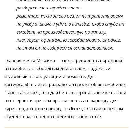
разбираться и
зарабатывать
ремонтом.
Из-за
этого решил не
тратить время
на
учёбу в
школе и
уйти в
колледж. Скоро студент
выходит на
производственную практику,
планирует официально зарабатывать. Впрочем,
на
этом он
не
собирается останавливаться.
Главная мечта Максима
—
сконструировать народный
автомобиль с
гибридным двигателем, надёжный
и
удобный в
эксплуатации и
ремонте. Для
конкурса
«
Я
в
деле
»
разработал проект об
автомобилях.
Парень считает, что для бизнеса правильно иметь свой
автосервис и
при нём организовать автоаренду для
туристов, которые приедут в
Липецк. С
этим проектом
студент взял серебро в
региональном этапе.