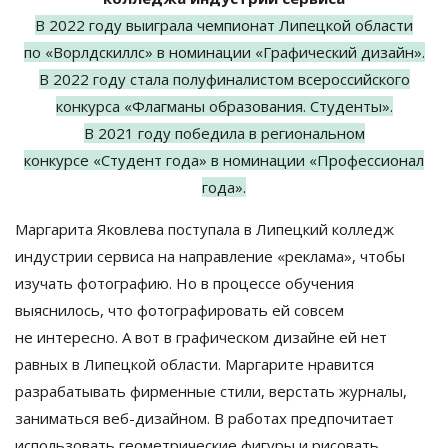
В
2022 году выиграла чемпионат Липецкой области
по
«
Ворлдскиллс
»
в
номинации
«
Графический дизайн
»
.
В
2022 году стала полуфиналистом всероссийского
конкурса
«
Флагманы образования. Студенты
»
.
В
2021 году победила в
региональном
конкурсе
«
Студент года
»
в
номинации
«
Профессионал
года
»
.
Маргарита Яковлева поступала в
Липецкий колледж
индустрии сервиса на
направление
«
реклама
»
, чтобы
изучать фотографию. Но
в
процессе обучения
выяснилось, что фотографировать ей
совсем
не
интересно. А
вот в
графическом дизайне ей
нет
равных в
Липецкой области. Маргарите нравится
разрабатывать фирменные стили, верстать журналы,
заниматься
веб-дизайном
. В
работах предпочитает
использовать геометрические фигуры и
рисовать