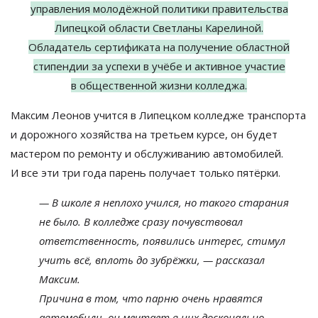
управления молодёжной политики правительства
Липецкой области Светланы Карелиной.
Обладатель сертификата на
получение областной
стипендии за
успехи в
учёбе и
активное участие
в
общественной жизни колледжа.
Максим Леонов учится в
Липецком колледже транспорта
и
дорожного хозяйства на
третьем курсе, он
будет
мастером по
ремонту и
обслуживанию автомобилей.
И
все эти три года парень получает только пятёрки.
—
В
школе я
неплохо учился, но
такого старания
не
было. В
колледже сразу почувствовал
ответственность, появились интерес, стимул
учить всё, вплоть до
зубрёжки,
—
рассказал
Максим.
Причина в
том, что парню очень нравятся
автомобили, он
мечтает в
них досконально