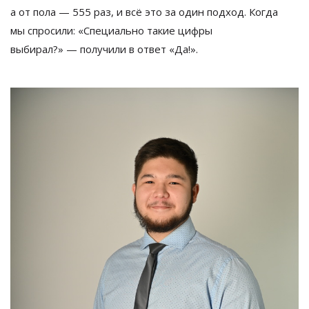
а
от
пола
—
555 раз, и
всё это за
один подход. Когда
мы
спросили:
«
Специально такие цифры
выбирал?
»
—
получили в
ответ
«
Да!
»
.