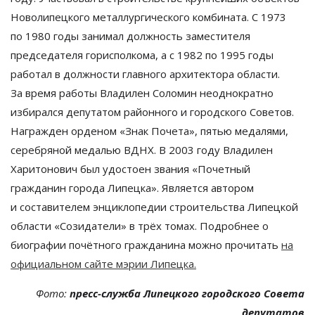
Новолипецкого металлургического комбината. С
1973
по
1980 годы занимал должность заместителя
председателя горисполкома, а
с
1982 по
1995 годы
работал в
должности главного архитектора области.
За
время работы Владилен Соломин неоднократно
избирался депутатом районного и
городского Советов.
Награжден орденом
«
Знак Почета
»
, пятью медалями,
серебряной медалью ВДНХ. В
2003 году Владилен
Харитонович был удостоен звания
«
Почетный
гражданин города Липецка
»
. Является автором
и
составителем энциклопедии строительства Липецкой
области
«
Созидатели
»
в
трёх томах. Подробнее о
биографии почётного гражданина можно прочитать
на
официальном сайте мэрии Липецка.
Фото:
пресс-служба Липецкого городского Совета
депутатов