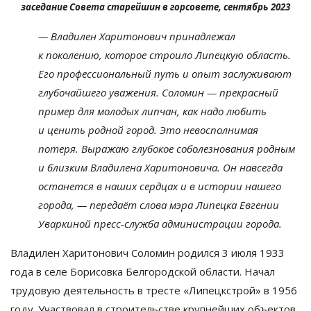
заседание Совета старейшин в горсовете, сентябрь 2023
—
Владилен Харитонович принадлежал
к
поколению, которое строило Липецкую область.
Его профессиональный путь и
опыт заслуживают
глубочайшего уважения. Соломин
—
прекрасный
пример для молодых липчан, как надо любить
и
ценить родной город. Это невосполнимая
потеря. Выражаю глубокое соболезнования родным
и
близким Владилена Харитоновича. Он
навсегда
останется в
наших сердцах и
в
истории нашего
города,
—
передаёт слова мэра Липецка Евгении
Уваркиной пресс-служба администрации города.
Владилен Харитонович Соломин родился 3 июля 1933
года в
селе Борисовка Белгородской области. Начал
трудовую деятельность в
тресте
«
Липецкстрой
»
в
1956
году. Участвовал в
строительстве крупнейших объектов