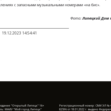
лениях с
запасными музыкальными номерами
«
на
бис
»
.
Фото:
Липецкий Дом 
19.12.2023 14:54:41
издание "Открытый Липецк" 16+
Регистрационный номер: СМИ ЭЛ № 
ль: МАИУ "Мой город Липецк"
82596 от 18.01.2022 г. выдано Федера