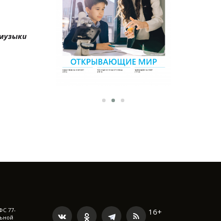
музыки
ФС 77-
16+
льной