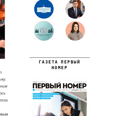
ГАЗЕТА ПЕРВЫЙ
НОМЕР
т.
ику.
лним
ось
пло.
овым