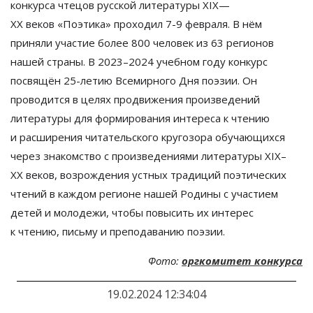
конкурса чтецов русской литературы
XIX
—
XX веков
«Поэтика» проходил
7-9 февраля. В
нём
приняли участие более 800 человек из
63 регионов
нашей страны. В
2023
–
2024 учебном году конкурс
посвящён
25-летию
Всемирного Дня поэзии. Он
проводится в
целях продвижения произведений
литературы для формирования интереса к
чтению
и
расширения читательского кругозора обучающихся
через знакомство с
произведениями литературы
XIX
–
XX
веков, возрождения устных традиций поэтических
чтений в
каждом регионе нашей Родины с
участием
детей и
молодежи, чтобы повысить их
интерес
к
чтению, письму и
преподаванию поэзии.
Фото:
оргкомитет конкурса
19.02.2024 12:34:04