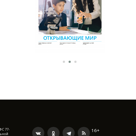
ФС 77-
16+
льной