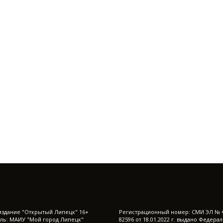
издание "Открытый Липецк" 16+
Регистрационный номер: СМИ ЭЛ № 
ль: МАИУ "Мой город Липецк"
82596 от 18.01.2022 г. выдано Федера