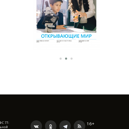
ФС 77-
16+
льной