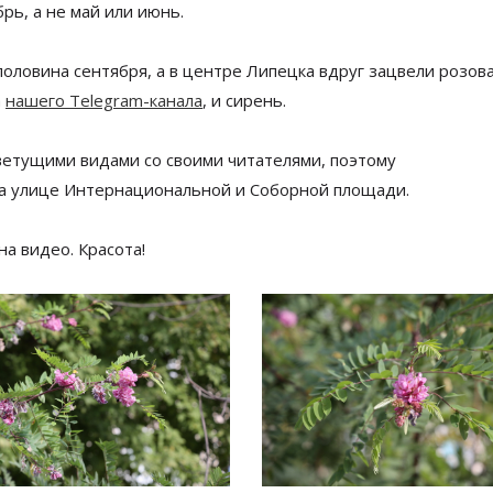
брь, а не май или июнь.
половина сентября, а в центре Липецка вдруг зацвели розов
а
нашего Telegram-канала
, и сирень.
ветущими видами со
своими читателями, поэтому
а
улице Интернациональной и
Соборной площади.
на
видео. Красота!