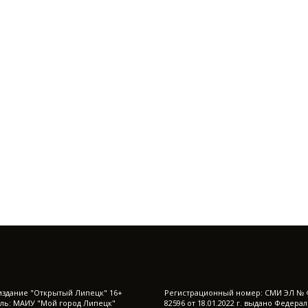
издание "Открытый Липецк" 16+
Регистрационный номер: СМИ ЭЛ № 
ль: МАИУ "Мой город Липецк"
82596 от 18.01.2022 г. выдано Федера