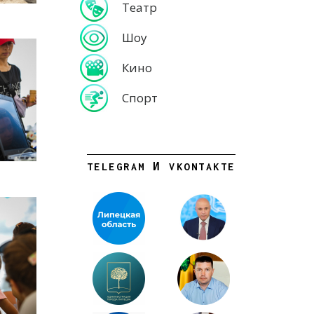
Театр
Шоу
Кино
Спорт
TELEGRAM И VKONTAKTE