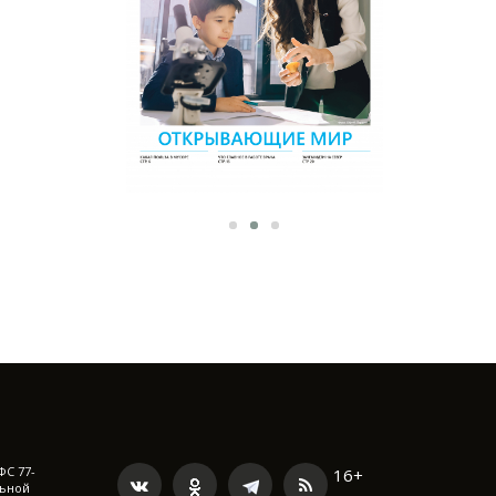
ФС 77-
16+
льной