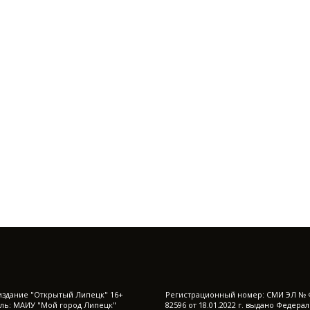
издание "Открытый Липецк" 16+
Регистрационный номер: СМИ ЭЛ № 
ль: МАИУ "Мой город Липецк"
82596 от 18.01.2022 г. выдано Федера