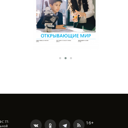
ФС 77-
16+
льной