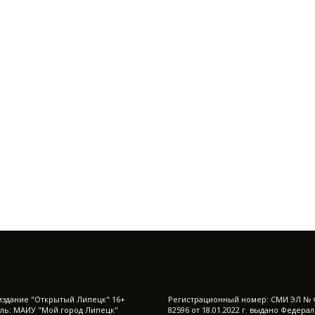
издание "Открытый Липецк" 16+
Регистрационный номер: СМИ ЭЛ № 
ль: МАИУ "Мой город Липецк"
82596 от 18.01.2022 г. выдано Федера