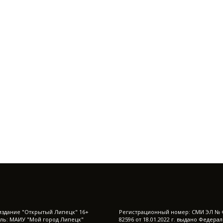
издание "Открытый Липецк" 16+
Регистрационный номер: СМИ ЭЛ № 
ль: МАИУ "Мой город Липецк"
82596 от 18.01.2022 г. выдано Федера