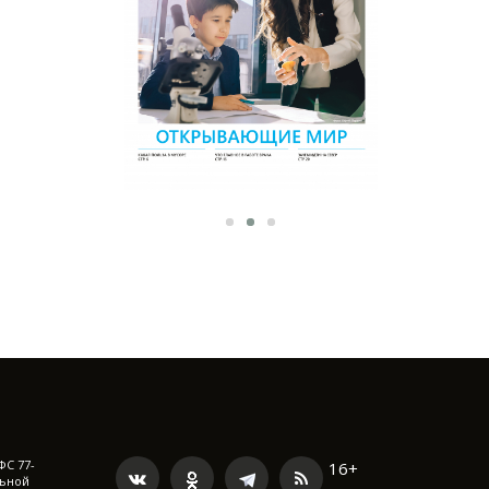
ФС 77-
16+
льной