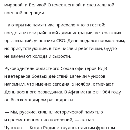
мировой, и
Великой Отечественной, и
специальной
военной операции.
На
открытие памятника приехало много гостей:
представители районной администрации, ветеранских
организаций, участники СВО. День выдался промозглым,
но
присутствующие, в
том числе и
ребятишки, будто
не
замечают холода и
сырости.
Руководитель областного Союза офицеров ВДВ
и
ветеранов боевых действий Евгений Чуносов
напомнил, что именно сегодня, 5 ноября, отмечают
День военного разведчика. В
Афганистане в
1984 году
он
был командиром разведроты.
—
Мы, русские, сильны исторической памятью
и
преемственностью поколений,
—
сказал
Чуносов.
—
Когда Родине трудно, единым фронтом