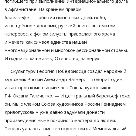
погибшего при выполнении интернационального долга
в
Афганистане. На
крайнем правом
барельефе
—
события нынешних дней: небо,
испещрённое дронами, русский воин с
автоматом
наперевес, а
фоном силуэты православного храма
и
мечети как символ единства нашей
многонациональной и
многоконфессиональной страны.
И
надпись:
«
Zа
жизнь, Отечество, за
веру
»
.
—
Скульптуру Георгия Победоносца создал народный
художник России Александр Вагнер,
—
говорит один
из
авторов композиции член Союза художников
РФ
Оксана Галиченко.
—
И
центральный барельеф тоже
он. Мы
с
членом Союза художников России Геннадием
Кривопусковым уже давно задумали донести
произведения ныне покойного мастера до
людей.
Теперь удалось замысел осуществить. Мемориальный