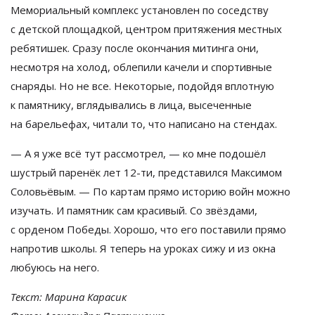
Мемориальный комплекс установлен по
соседству
с
детской площадкой, центром притяжения местных
ребятишек. Сразу после окончания митинга они,
несмотря на
холод, облепили качели и
спортивные
снаряды. Но
не
все. Некоторые, подойдя вплотную
к
памятнику, вглядывались в
лица, высеченные
на
барельефах, читали то, что написано на
стендах.
—
А
я
уже всё тут рассмотрел,
—
ко
мне подошёл
шустрый паренёк лет
12-ти
, представился Максимом
Соловьёвым.
—
По
картам прямо историю войн можно
изучать. И
памятник сам красивый. Со
звёздами,
с
орденом Победы. Хорошо, что его поставили прямо
напротив школы. Я
теперь на
уроках сижу и
из
окна
любуюсь на
него.
Текст: Марина Карасик