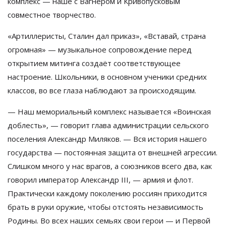
комплекс
—
наше с
Вагнером и
Кривопусковым
совместное творчество.
«
Артиллеристы, Сталин дал приказ
»
,
«
Вставай, страна
огромная
»
—
музыкальное сопровождение перед
открытием митинга создаёт соответствующее
настроение. Школьники, в
основном ученики средних
классов, во
все глаза наблюдают за
происходящим.
—
Наш мемориальный комплекс называется
«
Воинская
доблесть
»
,
—
говорит глава администрации сельского
поселения Александр Миляков.
—
Вся история нашего
государства
—
постоянная защита от
внешней агрессии.
Слишком много у
нас врагов, а
союзников всего два, как
говорил император Александр III,
—
армия и
флот.
Практически каждому поколению россиян приходится
брать в
руки оружие, чтобы отстоять независимость
Родины. Во
всех наших семьях свои герои
—
и
Первой