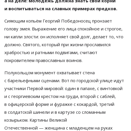
а
на
деле: молодёжь должна знать свои корни
и
воспитываться на
славных примерах предков.
Сияющим копьём Георгий Победоносец пронзает
голову змея. Выражение его лица спокойное и
строгое,
ни
капли злости: он
исполняет свой долг, делает то, что
должно. Святого, который при жизни прославился
храбростью и
ратными подвигами, считают
покровителем православных воинов.
Полукольцом монумент охватывает стена
с
барельефными сценами. Вот по
городской улице идут
участники Первой мировой: один в
папахе, с
винтовкой
и
с
георгиевским крестом на
груди, второй с
саблей,
в
офицерской форме и
фуражке с
кокардой, третий
в
солдатской шинели и
в
картузе со
сломанным
козырьком. Картины Великой
Отечественной
—
женщина с
младенцем на
руках