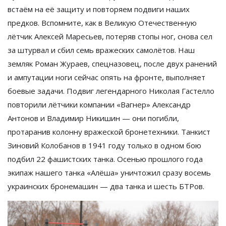
встаём на
её защиту и
повторяем подвиги наших
предков. Вспомните, как в
Великую Отечественную
лётчик Алексей Маресьев, потеряв стопы ног, снова сел
за
штурвал и
сбил семь вражеских самолётов. Наш
земляк Роман Жураев, спецназовец, после двух ранений
и
ампутации ноги сейчас опять на
фронте, выполняет
боевые задачи. Подвиг легендарного Николая Гастелло
повторили лётчики компании
«
Вагнер
»
Александр
Антонов и
Владимир Никишин
—
они погибли,
протаранив колонну вражеской бронетехники. Танкист
Зиновий Колобанов в
1941 году только в
одном бою
подбил 22 фашистских танка. Осенью прошлого года
экипаж нашего танка
«
Алёша
»
уничтожил сразу восемь
украинских бронемашин
—
два танка и
шесть БТРов.