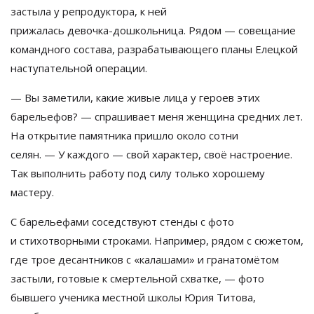
застыла у
репродуктора, к
ней
прижалась
девочка-дошкольница
. Рядом
—
совещание
командного состава, разрабатывающего планы Елецкой
наступательной операции.
—
Вы
заметили, какие живые лица у
героев этих
барельефов?
—
спрашивает меня женщина средних лет.
На
открытие памятника пришло около сотни
селян.
—
У
каждого
—
свой характер, своё настроение.
Так выполнить работу под силу только хорошему
мастеру.
С
барельефами соседствуют стенды с
фото
и
стихотворными строками. Например, рядом с
сюжетом,
где трое десантников с
«
калашами
»
и
гранатомётом
застыли, готовые к
смертельной схватке,
—
фото
бывшего ученика местной школы Юрия Титова,