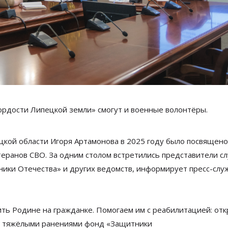
ордости Липецкой земли
»
смогут и военные волонтёры.
кой области Игоря Артамонова в
2025 году было посвящено
теранов СВО. За одним столом встретились представители с
ники Отечества
»
и
других ведомств, информирует пресс-слу
ить Родине на
гражданке. Помогаем им
с
реабилитацией: от
тяжёлыми ранениями фонд
«
Защитники