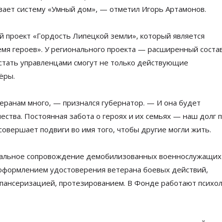
вает систему
«
Умный дом
»
,
—
отметил Игорь Артамонов.
ый проект
«
Гордость Липецкой земли
»
, который является
мя героев
»
. У
регионального проекта
—
расширенный соста
стать управленцами смогут не
только действующие
ёры.
еранам много,
— признался губернатор. —
И
она будет
ества. Постоянная забота о
героях и
их
семьях
—
наш долг 
совершает подвиги во
имя того, чтобы другие могли жить.
альное сопровождение демобилизованных военнослужащих
оформлением удостоверения ветерана боевых действий,
пансеризацией, протезированием. В
Фонде работают психол