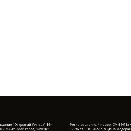
издание "Открытый Липецк" 16+
Регистрационный номер: СМИ ЭЛ № 
ль: МАИУ "Мой город Липецк"
82596 от 18.01.2022 г. выдано Федера