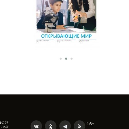
ФС 77-
16+
льной