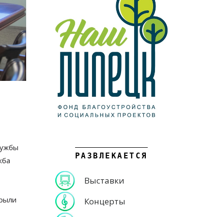
лужбы
РАЗВЛЕКАЕТСЯ
жба
Выставки
крыли
Концерты