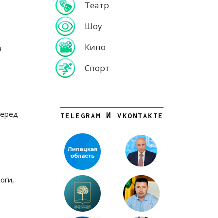
Театр
Шоу
Кино
в
Спорт
перед
TELEGRAM И VKONTAKTE
оги,