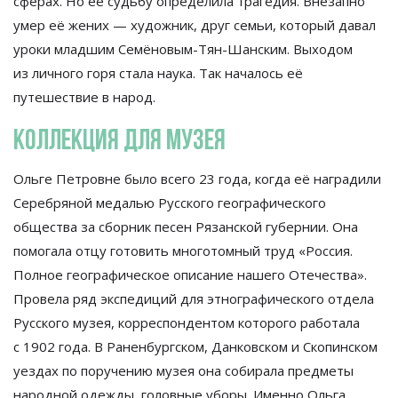
сферах. Но
её судьбу определила трагедия. Внезапно
умер её жених
—
художник, друг семьи, который давал
уроки младшим
Семёновым-Тян-Шанским
. Выходом
из
личного горя стала наука. Так началось её
путешествие в
народ.
Коллекция для музея
Ольге Петровне было всего 23 года, когда её наградили
Серебряной медалью Русского географического
общества за
сборник песен Рязанской губернии. Она
помогала отцу готовить многотомный труд
«
Россия.
Полное географическое описание нашего Отечества
»
.
Провела ряд экспедиций для этнографического отдела
Русского музея, корреспондентом которого работала
с
1902 года. В
Раненбургском, Данковском и
Скопинском
уездах по
поручению музея она собирала предметы
народной одежды, головные уборы. Именно Ольга