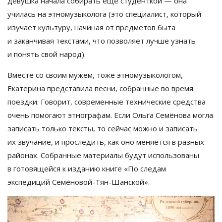
девушка начала собирать ещё студенткой
—
она
училась на
этномузыколога (это специалист, который
изучает культуру, начиная от
предметов быта
и
заканчивая текстами, что позволяет лучше узнать
и
понять свой народ).
Вместе со
своим мужем, тоже этномузыкологом,
Екатерина представила песни, собранные во
время
поездки. Говорит, современные технические средства
очень помогают этнографам. Если Ольга Семёнова могла
записать только тексты, то
сейчас можно и
записать
их
звучание, и
проследить, как оно меняется в
разных
районах. Собранные материалы будут использованы
в
готовящейся к
изданию книге
«
По
следам
экспедиций
Семёновой-Тян-Шанской
»
.