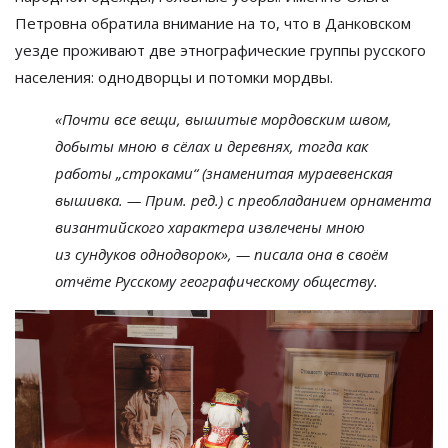
Петровна обратила внимание на
то, что в
Данковском
уезде проживают две этнографические группы русского
населения: однодворцы и
потомки мордвы.
«
Почти все вещи, вышитые мордовским швом,
добыты мною в
сёлах и
деревнях, тогда как
работы
„
строками
“
(знаменитая мураевенская
вышивка.
—
Прим. ред.) с
преобладанием орнамента
византийского характера извлечены мною
из
сундуков однодворок
»
,
—
писала она в
своём
отчёте Русскому географическому обществу.