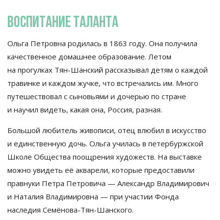
Воспитание таланта
Ольга Петровна родилась в
1863 году. Она получила
качественное домашнее образование. Летом
на
прогулках
Тян-Шанский
рассказывал детям о
каждой
травинке и
каждом жучке, что встречались им.
Много
путешествовал с
сыновьями и
дочерью по
стране
и
научил видеть, какая она, Россия, разная.
Большой любитель живописи, отец влюбил в
искусство
и
единственную дочь. Ольга училась в
петербуржской
Школе Общества поощрения художеств. На
выставке
можно увидеть её акварели, которые предоставили
правнуки Петра Петровича
—
Александр Владимирович
и
Наталия Владимировна
—
при участии Фонда
наследия
Семёнова-Тян-Шанского
.