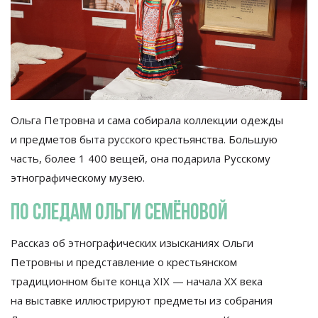
Ольга Петровна и
сама собирала коллекции одежды
и
предметов быта русского крестьянства. Большую
часть, более 1
400 вещей, она подарила Русскому
этнографическому музею.
По
следам Ольги Семёновой
Рассказ об
этнографических изысканиях Ольги
Петровны и
представление о
крестьянском
традиционном быте конца ХIХ
—
начала ХХ
века
на
выставке иллюстрируют предметы из
собрания