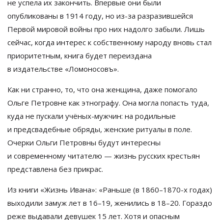
не
успела их
закончить. Впервые они были
опубликованы в
1914 году, но
из-за
разразившейся
Первой мировой войны про них надолго забыли. Лишь
сейчас, когда интерес к
собственному народу вновь стал
приоритетным, книга будет переиздана
в
издательстве
«
Ломоносовъ
»
.
Как ни
странно, то, что она женщина, даже помогало
Ольге Петровне как этнографу. Она могла попасть туда,
куда не
пускали
учёных-мужчин
: на
родильные
и
предсвадебные обряды, женские ритуалы в
поле.
Очерки Ольги Петровны будут интересны
и
современному читателю
—
жизнь русских крестьян
представлена без прикрас.
Из
книги
«
Жизнь Ивана
»
:
«
Раньше (в
1860
–
1870
-х годах)
выходили замуж лет в
16
–
19, женились в
18
–
20. Гораздо
реже выдавали девушек 15 лет. Хотя и
опасным