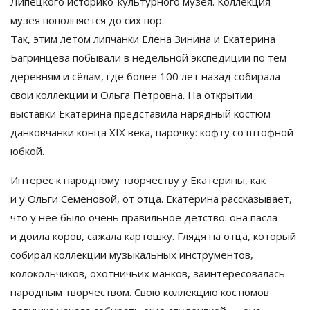
Липецкого
историко-культурного
музея. Коллекция
музея пополняется до
сих пор.
Так, этим летом липчанки Елена Зинина и
Екатерина
Багринцева побывали в
недельной экспедиции по
тем
деревням и
сёлам, где более 100 лет назад собирала
свои коллекции и
Ольга Петровна. На
открытии
выставки Екатерина представила нарядный костюм
данковчанки конца XIX века, парочку: кофту со
штофной
юбкой.
Интерес к
народному творчеству у
Екатерины, как
и
у
Ольги Семёновой, от
отца. Екатерина рассказывает,
что у
неё было очень правильное детство: она пасла
и
доила коров, сажала картошку. Глядя на
отца, который
собирал коллекции музыкальных инструментов,
колокольчиков, охотничьих манков, заинтересовалась
народным творчеством. Свою коллекцию костюмов