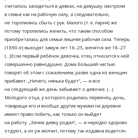
считалось засидеться в
девках, на
девушку смотрели
в
семье как на
рабочую силу, а
следовательно,
не
торопились сбыть с
рук. Малого (
т. е.
парня)
же
потому торопились женить, что таким способом
приобреталась для семьи лишняя рабочая сила. Теперь
(
1890-е
) выходят замуж лет 16
–
25, женятся
же 18
–
27.
(
…
)Если первый ребёнок девочка, отец относится к
ней
совершенно равнодушно. Дома большей частью
говорят об
этом с
сожалением, разве одна из
женщин
прибавит:
„
Ничего, нянька будет
“
,
—
и
все
на
следующий
же день забывают о
девочке. (
…
)
Молодого отца, у
которого родилась
первенец-дочь
,
товарищи его и
вообще другие мужики на
деревне
имеют право побить, как только он
выйдет
на
работу.
„
Зачем девку родил
“
,
—
и
нередко здорово
отдуют, а
он
уж
молчит, потому так издавна водится
»
.