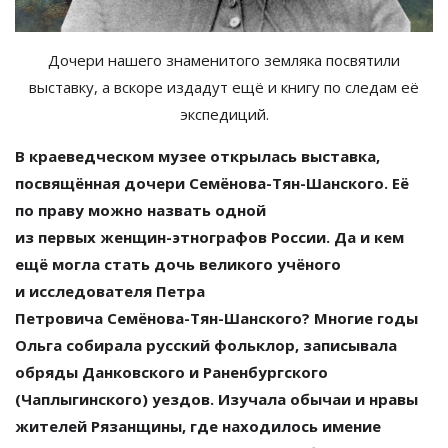
Дочери нашего знаменитого земляка посвятили
выставку, а вскоре издадут ещё и книгу по следам её
экспедиций.
В
краеведческом музее открылась выставка,
посвящённая дочери
Семёнова-Тян-Шанского.
Её
по
праву можно назвать одной
из
первых
женщин-этнографов
России. Да
и
кем
ещё могла стать дочь великого учёного
и
исследователя Петра
Петровича
Семёнова-Тян-Шанского
? Многие годы
Ольга собирала русский фольклор, записывала
обряды Данковского и
Раненбургского
(Чаплыгинского) уездов. Изучала обычаи и
нравы
жителей Рязанщины, где находилось имение