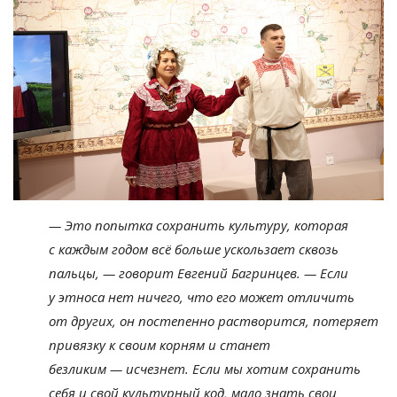
—
Это попытка сохранить культуру, которая
с
каждым годом всё больше ускользает сквозь
пальцы,
—
говорит Евгений Багринцев.
—
Если
у
этноса нет ничего, что его может отличить
от
других, он
постепенно растворится, потеряет
привязку к
своим корням и
станет
безликим
—
исчезнет. Если мы
хотим сохранить
себя и
свой культурный код, мало знать свои