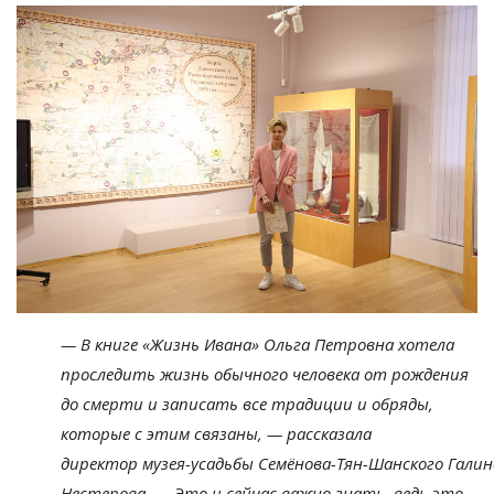
—
В
книге
«
Жизнь Ивана
»
Ольга Петровна хотела
проследить жизнь обычного человека от
рождения
до
смерти и
записать все традиции и
обряды,
которые с
этим связаны,
—
рассказала
директор
музея-усадьбы
Семёнова-Тян-Шанского
Галин
Нестерова.
—
Это и
сейчас важно знать, ведь это