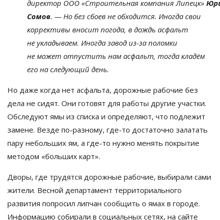
директор
ООО
«
Строительная компания Липецк
»
Юр
Сомов
.
—
Но
без сбоев не
обходится. Иногда свои
коррективы вносит погода, в
дождь асфальт
не
укладываем. Иногда завод
из-за
поломки
не
может отпустить нам асфальт, тогда кладём
его на
следующий день.
Но
даже когда нет асфальта, дорожные рабочие без
дела не
сидят. Они готовят для работы другие участки.
Обследуют ямы из
списка и
определяют, что подлежит
замене. Везде
по-разному
,
где-то
достаточно залатать
пару небольших ям, а
где-то
нужно менять покрытие
методом
«
больших карт
»
.
Дворы, где трудятся дорожные рабочие, выбирали сами
жители. Весной департамент территориального
развития попросил липчан сообщить о
ямах в
городе.
Информацию собирали в
социальных сетях, на
сайте