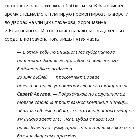
сложности залатали около 150 кв. м
ям. В
ближайшее
время специалисты планируют ремонтировать дороги
во
дворах на
улицах Стаханова, Хорошавина
и
Водопьянова. И
это только начало, из
выделенных
средств потрачена пока лишь пятая часть.
—
В
этом году по
инициативе губернатора
на
ремонт дворовых проездов из
областного
бюджета было выделено
20
млн
рублей,
—
прокомментировал
представитель управления главного смотрителя
Сергей Акулов
.
—
Подрядчиком по
результатам
торгов стала
«
Строительная компания Липецк
»
.
Чёткого объёма работ, сколько квадратных метров
ям
нужно залатать, нет. Будем стараться
на
выделенную сумму привести в
порядок как можно
больше дворовых проездов.