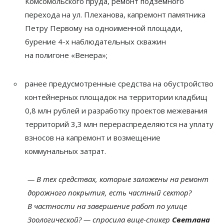
Комсомольского пруда, ремонт подземного
перехода на
ул.
Плеханова, капремонт памятника
Петру Первому на
одноименной площади,
бурение
4-х
наблюдательных скважин
на
полигоне
«
Венера
»
;
ранее предусмотренные средства на
обустройство
контейнерных площадок на
территории кладбищ
0,8
млн
рублей и
разработку проектов межевания
территорий 3,3
млн перераспределяются на
уплату
взносов на
капремонт и
возмещение
коммунальных затрат.
—
В
тех средствах, которые заложены на
ремонт
дорожного покрытия, есть частный сектор?
В
частности на
завершение работ по
улице
Зоологической?
—
спросила
вице-спикер
Светлана