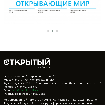
Cетевое издание "Открытый Липецк" 16+
Учредитель: МАИУ "Мой город Липецк"
Адрес редакции: 398050, Липецкая область, город Липецк, пл. Плеханова, 1
Телефон: +7 (4742) 285-972
E-mail:
site@openlipetsk.ru
Главный редактор: Е.А.Мамцева
Регистрационный номер: СМИ ЭЛ № ФС 77-82596 от 18.01.2022 г. выдано
Федеральной службой по надзору в сфере связи, информационных