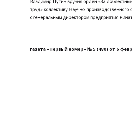
Владимир Путин вручил орден
«
За
доблестны
труд
»
коллективу
Научно-производственного
о
с
генеральным директором предприятия Рина
газета «Первый номер» № 5 (480) от 6 фев