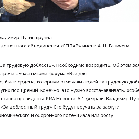
ладимир Путин вручил
одственного
объединения
«
СПЛАВ
»
имени
А. Н. Ганичева
.
За
трудовую доблесть
»
, необходимо возродить. Об
этом за
стречи с
участниками форума
«
Всё для
е, были ордена, которыми отмечали людей за
трудовую добл
угих поощрений. Конечно, это нужно восстанавливать, особ
ит слова президента
РИА Новости.
А
1 февраля Владимир Пут
а
«
За
доблестный труд
»
. Его будут вручать за
заслуги
ономического и
оборонного потенциала или росту