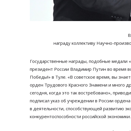
В
награду
коллективу
Научно-произв
Государственные награды, подобные медали
«
президент России Владимир Путин во
время в
Победы!
»
в
Туле.
«
В
советское время, вы
знает
орден Трудового Красного Знамени и
много др
сегодня, когда это так востребовано
»
, привод
подписал указ об
учреждении в
России орден
в
деятельности, способствующей развитию эк
конкурентоспособности российской экономики.