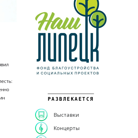
явил
есть:
енно
ин
РАЗВЛЕКАЕТСЯ
Выставки
Концерты