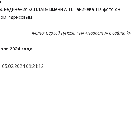
й
бъединения
«
СПЛАВ
»
имени
А. Н. Ганичева
. На фото он
том Идрисовым.
Фото: Сергей Гунеев,
РИА
«
Новости
»
с сайта
kr
раля 2024 года
05.02.2024 09:21:12