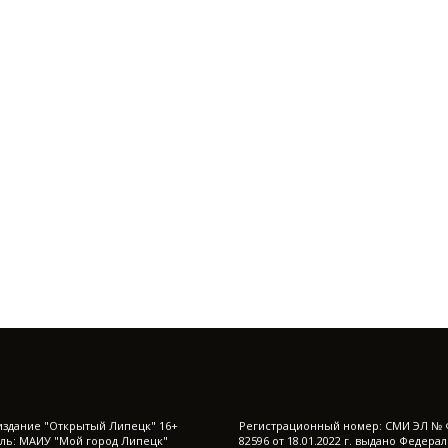
издание "Открытый Липецк" 16+
Регистрационный номер: СМИ ЭЛ № 
ль: МАИУ "Мой город Липецк"
82596 от 18.01.2022 г. выдано Федера