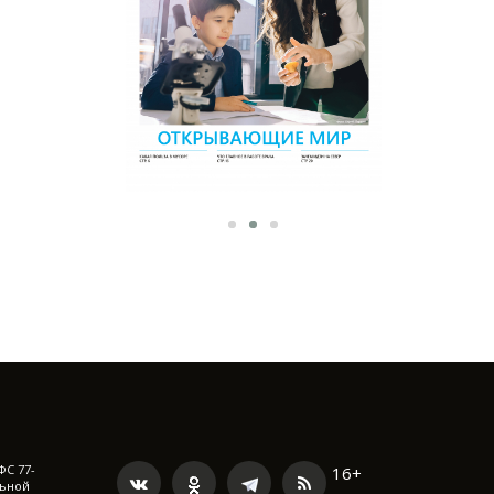
ФС 77-
16+
льной