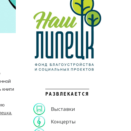
ё
енной
 книги
РАЗВЛЕКАЕТСЯ
мую
Выставки
ецка.
Концерты