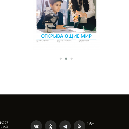
ФС 77-
16+
льной