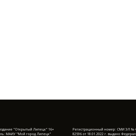
издание "Открытый Липецк" 16+
Регистрационный номер: СМИ ЭЛ № 
ль: МАИУ "Мой город Липецк"
82596 от 18.01.2022 г. выдано Федера