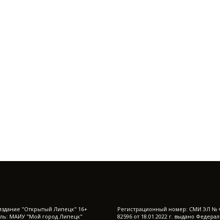
издание "Открытый Липецк" 16+
Регистрационный номер: СМИ ЭЛ № 
ль: МАИУ "Мой город Липецк"
82596 от 18.01.2022 г. выдано Федера