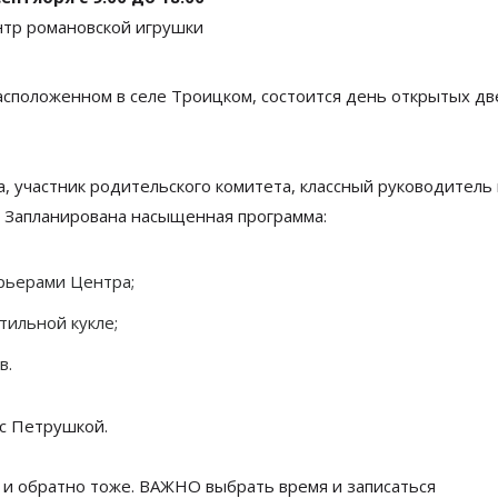
тр романовской игрушки
асположенном в селе Троицком, состоится день открытых д
а, участник родительского комитета, классный руководитель
 Запланирована насыщенная программа:
рьерами Центра;
тильной кукле;
в.
с
Петрушкой.
 и
обратно тоже. ВАЖНО выбрать время и
записаться