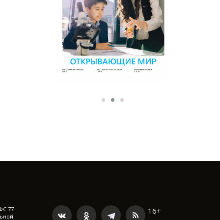
ФС 77-
16+
льной