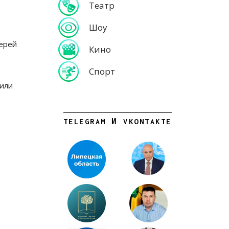
Театр
Шоу
верей
Кино
Спорт
 или
TELEGRAM И VKONTAKTE