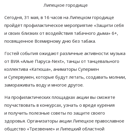
Липецкое городище
Сегодня, 31
мая, в
16 часов на
Липецком городище
пройдёт профилактическое мероприятие
«
Защити себя
и
своих близких от
воздействия табачного дыма
»
6+,
посвященное Всемирному дню без табака.
Гостей события ожидают различные активности: музыка
от
ВИА
«
Алые
Паруса-Next
»
, танцы от
танцевального
коллектива
«
Катюша
»
, аниматоры Супермен
и
Супервумен, которые будут летать, создавать молнии,
замораживать воду и
многое другое.
На
профилактических площадках акции вы
сможете
поучаствовать в
конкурсах, узнать о
вреде курения
и
получить полезные советы по
защите своего
здоровья. Организаторы акции Липецкое православное
общество
«
Трезвение
»
и
Липецкий областной