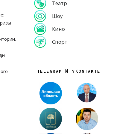
Театр
е:
Шоу
призы
Кино
ы
итории.
Спорт
ди
вого
TELEGRAM И VKONTAKTE