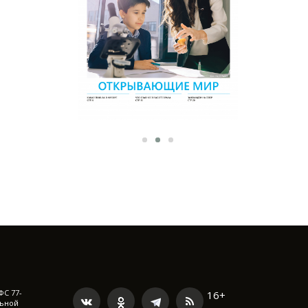
ФС 77-
16+
льной