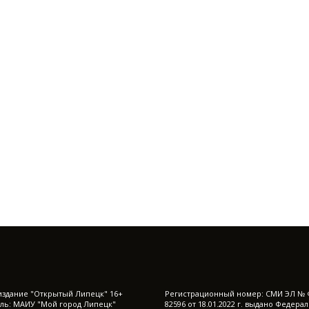
издание "Открытый Липецк" 16+
Регистрационный номер: СМИ ЭЛ № 
ль: МАИУ "Мой город Липецк"
82596 от 18.01.2022 г. выдано Федера