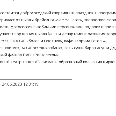
состоится добрососедский спортивный праздник. В
программ
ер-класс
от
школы брейкинга
«
See Ya
Later
»
, творческие сюр
сти, фотосессия с
любимыми персонажами, подарки и
приз
тупают Спортивная школа
№
11 и
департамент развития терр
есс
»
,
ООО
«
Рыболов и Охотник
»
, кафе
«
Корчма Гоголь
»
,
ров
«
Актив
»
,
АО
«
Россельхозбанк
»
, сеть суши баров
«
Суши Дя
цкий филиал П
АО
«
Ростелеком
»
,
цовый театр танца
«
Талисман
»
, образцовый коллектив цирко
24.05.2023 12:31:19