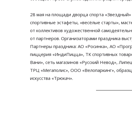
28
мая на
площади дворца спорта
«
Звездный
»
спортивные эстафеты,
«
весёлые старты
»
,
маст
от
коллективов художественной самодеятельно
от
партнеров. Организаторами праздника выс
Партнеры праздника:
АО
«
Росинка
»
,
АО
«
Прогр
пиццерия
«
ИндиПицца
»
, ТК
спортивных това
Вани
»
, сеть магазинов
«
Русский Невод
»
, Липе
ТРЦ
«
Мегаполис
»
,
ООО
«
Велопаркинг
»
, образ
искусства
«
Трюкач
»
.