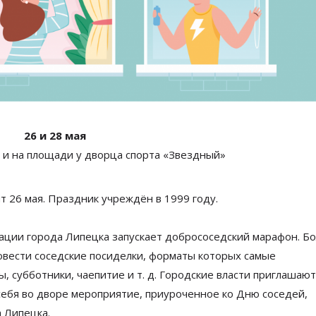
26 и 28 мая
х и на площади у дворца спорта «Звездный»
т 26
мая. Праздник учреждён в
1999 году.
ции города Липецка запускает добрососедский марафон. Б
овести соседские посиделки, форматы которых самые
ы, субботники, чаепитие
и т. д.
Городские власти приглашают
себя во
дворе мероприятие, приуроченное ко
Дню соседей,
 Липецка.