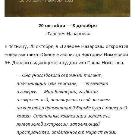
20 октября —
3 декабря
«
Галерея Назарова
»
В пятницу, 20 октября, в
«
Галерее Назарова
»
откроется
новая выставка
«
Окно
»
живописца Виктории Никоновой
6+.
Дочери выдающегося художника Павла Никонова.
—
Она унаследовала огромный талант,
подчинивший себе ее
жизнь,
—
отмечают
в
галерее.
—
Мир Виктории, глубокий
и
сокровенный, воплощается слой за
слоем
на
холстах в
драматичной борьбе духа с
материей
краски. Статичные композиции исполнены
живописной экспрессии, заполняющей
пространство, отделенное от
мира стенами