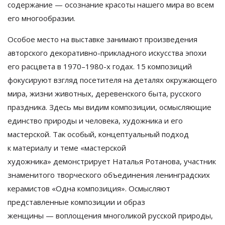
содержание
—
осознание красоты нашего мира во
всем
его многообразии.
Особое место на
выставке занимают произведения
авторского
декоративно-прикладного
искусства эпохи
его расцвета в
1970
–
1980
-х годах. 15 композиций
фокусируют взгляд посетителя на
деталях окружающего
мира, жизни животных, деревенского быта, русского
праздника. Здесь мы
видим композиции, осмысляющие
единство природы и
человека, художника и
его
мастерской. Так особый, концептуальный подход
к
материалу и
теме
«
мастерской
художника
»
демонстрирует Наталья Ротанова, участник
знаменитого творческого объединения ленинградских
керамистов
«
Одна композиция
»
. Осмысляют
представленные композиции и
образ
женщины
—
воплощения многоликой русской природы,