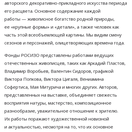
авторского
декоративно-прикладного
искусства периода
его расцвета. Основное содержание каждой
работы
—
живописное богатство родной природы,
ее
«
крупные формы
»
и
«
детали
»
, а
также человек как
часть этой всеобъемлющей картины. Мы
видим смену
сезонов и
персонажей, олицетворяющих времена года.
Фонды РОСИЗО представлены работами ведущих
отечественных живописцев, таких как Аркадий Пластов,
Владимир Воробьев, Валентин Сидоров, графикой
Виктора Попкова, Виктора Цигаля, Вениамина
Софертиса, Мая Митурича и
многих других. Авторов,
представленных на
выставке, объединяет свежесть
восприятия натуры, мастерство, композиционное
разнообразие, уважительное отношение к
зрителю.
Их
работы поражают художественной новизной
и
актуальностью, несмотря на
то, что их
основное