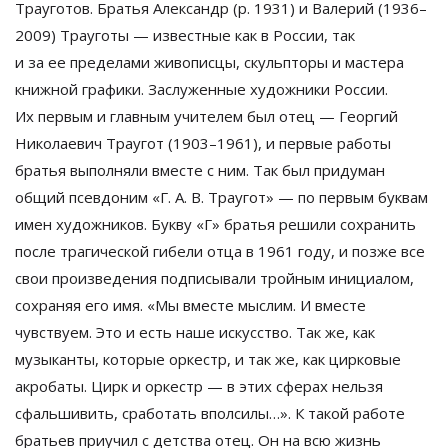
Трауготов. Братья Александр (р. 1931) и
Валерий (1936
–
2009) Трауготы
—
известные как в
России, так
и
за
ее
пределами живописцы, скульпторы и
мастера
книжной графики. Заслуженные художники России.
Их
первым и
главным учителем был отец
—
Георгий
Николаевич Траугот (1903
–
1961), и
первые работы
братья выполняли вместе с
ним. Так был придуман
общий псевдоним
«
Г.
А. В. Траугот
»
—
по
первым буквам
имен художников. Букву
«
Г
»
братья решили сохранить
после трагической гибели отца в
1961 году, и
позже все
свои произведения подписывали тройным инициалом,
сохраняя его имя.
«
Мы
вместе мыслим. И
вместе
чувствуем. Это и
есть наше искусство. Так
же, как
музыканты, которые оркестр, и
так
же, как цирковые
акробаты. Цирк и
оркестр
—
в
этих сферах нельзя
сфальшивить, сработать вполсилы
…
»
. К
такой работе
братьев приучил с
детства отец. Он
на
всю жизнь