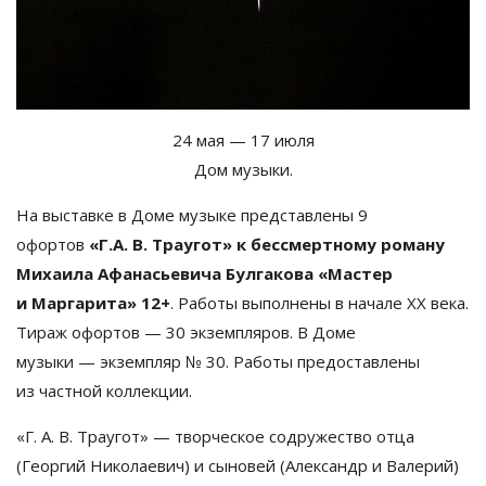
24
мая
—
17 июля
Дом музыки.
На
выставке в
Доме музыке представлены 9
офортов
«
Г.
А. В. Траугот
»
к
бессмертному роману
Михаила Афанасьевича Булгакова
«
Мастер
и
Маргарита
»
12+
. Работы выполнены в
начале XX
века.
Тираж офортов
—
30 экземпляров. В
Доме
музыки
—
экземпляр
№
30. Работы предоставлены
из
частной коллекции.
«
Г.
А. В. Траугот
»
—
творческое содружество отца
(Георгий Николаевич) и
сыновей (Александр и
Валерий)