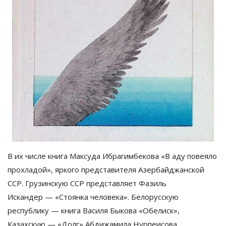
В
их
числе книга Максуда Ибрагимбекова
«
В
аду повеяло
прохладой
»
, яркого представителя Азербайджанской
ССР. Грузинскую ССР представляет Фазиль
Искандер
—
«
Стоянка человека
»
. Белорусскую
республику
—
книга Василя Быкова
«
Обелиск
»
,
Казахскую
—
«
Долг
»
Абдижамила Нурпеисова.