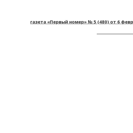
газета
«
Первый номер
»
№
5
(480) от
6
февр