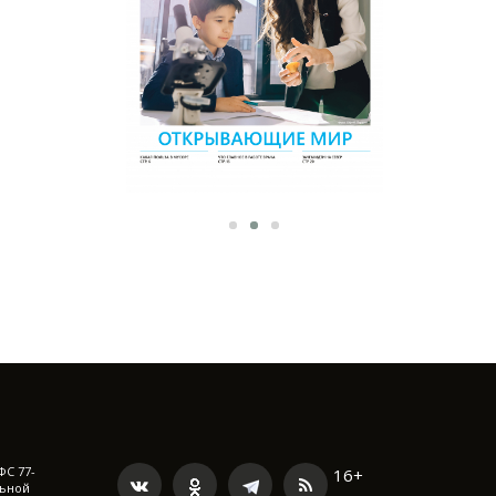
ФС 77-
16+
льной