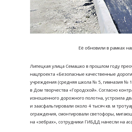
Её обновили в
рамках н
Липецкая улица Семашко в
прошлом году прео
нацпроекта
«
Безопасные качественные дорог
учреждения (средняя школа
№
5, гимназия
№
1
в
Дом творчества
«
Городской
»
. Согласно конт
изношенного дорожного полотна, устроила два
и
заасфальтировали около 4 тысяч кв. м
тротуа
ограждения, смонтировали светофоры, мигаю
на
«
зебрах
»
, сотрудники ГИБДД нанесли на
ас