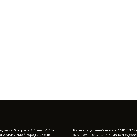
издание "Открытый Липецк" 16+
Регистрационный номер: СМИ ЭЛ № 
ль: МАИУ "Мой город Липецк"
82596 от 18.01.2022 г. выдано Федера