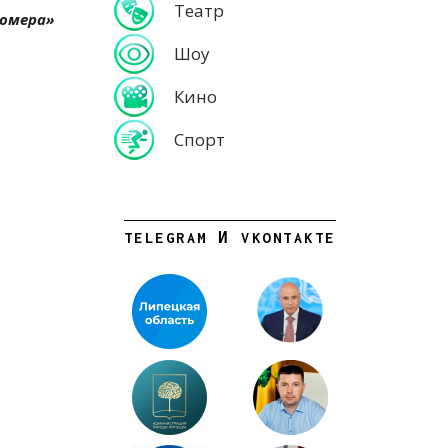
Театр
номера
»
Шоу
Кино
Спорт
TELEGRAM И VKONTAKTE