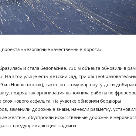
ацпроекта
«
Безопасные качественные дороги
».
бразилась и
стала безопаснее. 730
м объекта обновили в
рам
и
»
. На
этой улице есть детский сад, три общеобразовательн
9 и
«
Новая школа
»
), также по
этому маршруту дети добираю
ракту, подрядная организация выполнила работы по
фрезеро
 слоя нового асфальта. На
участке обновили бордюры
ров, заменили дорожные знаки, нанесли разметку, установил
щие жёлтым, обустроили искусственные дорожные неровнос
фальт предупреждающие надписи.