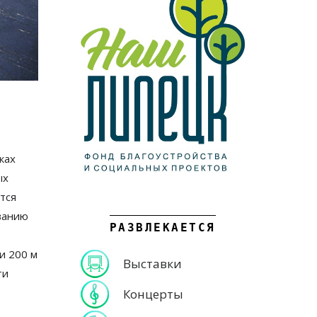
ках
ых
тся
ванию
РАЗВЛЕКАЕТСЯ
и 200
м
Выставки
ти
Концерты