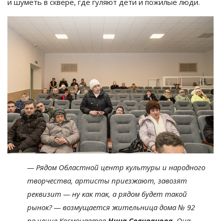
и
шуметь в
сквере, где гуляют дети и
пожилые люди.
—
Рядом Областной центр культуры и
народного
творчества, артисты приезжают, завозят
реквизит
—
ну
как так, а
рядом будет такой
рынок?
—
возмущается жительница дома
№
92
по
улице Космонавтов
Нина Селиванова
. Она