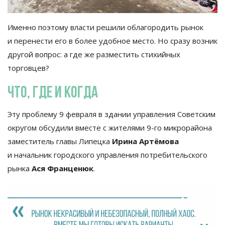
Именно поэтому власти решили облагородить рынок
и
перенести его в
более удобное место. Но
сразу возник
другой вопрос: а
где
же разместить стихийных
торговцев?
Что, где и
когда
Эту проблему 9 февраля в
здании управления Советским
округом обсудили вместе с
жителями
9-го
микрорайона
заместитель главы Липецка
Ирина Артёмова
и
начальник городского управления потребительского
рынка
Ася Франценюк
.