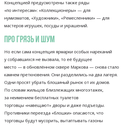
Концепцией предусмотрены также ряды
«
по
интересам
»
:
«
Коллекционеры
»
—
для
нумизматов,
«
Художники
»
,
«
Ремесленники
»
—
для
мастеров игрушек, посуды и
украшений.
Про грязь и
шум
Но
если сама концепция ярмарки особых нареканий
у
собравшихся не
вызвала, то
её будущее
место
—
в
обновлённом сквере Маркова
—
снова стало
камнем преткновения. Они разделились на
два лагеря.
Одни просят убрать блошиный рынок от
их
домов.
По
словам жильцов близлежащих многоэтажек,
за
неимением бесплатных туалетов
торговцы
«
навещают
»
дворы и
даже подъезды.
Противники переезда
«
блошки
»
опасаются, что
торговцы будут мусорить, вытаптывать газоны