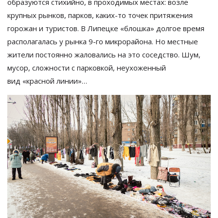
образуются стихийно, в
проходимых местах: возле
крупных рынков, парков,
каких-то
точек притяжения
горожан и
туристов. В
Липецке
«
блошка
»
долгое время
располагалась у
рынка
9-го
микрорайона. Но
местные
жители постоянно жаловались на
это соседство. Шум,
мусор, сложности с
парковкой, неухоженный
вид
«
красной линии
»
…