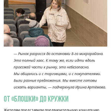
—
Рынок разросся до
остановки
8-го
микрорайона.
Это полный хаос. К
тому
же, если идти вдоль
проезжей части к
рынку, это небезопасно.
Мы
общались и
с
торговцами, и
с
покупателями.
Были разные предложения. Мы
вместе готовы
искать варианты,
—
подчеркнула Ирина Артёмова.
От
«
блошки
»
до
кружки
Жителям представили предварительную концепцию